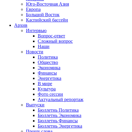
Юго-Восточная Азия
Европа
Большой Восток
Каспийский бассейн
Архив
Интервью
Вопрос-ответ
Сложный вопрос
Наши
Новости
Политика
Общество
Экономика
Финансы
Энергетика
В мире
Культура
Фото сессии
Актуальный репортаж
Выпуски
Бюллетнь Политика
Бюллетнь Экономика
Бюллетнь Финансы
Бюллетнь Энергетика
Прошу слова