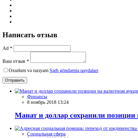
Написать отзыв
Ad *
Ваш отзыв *
Oxudum və razıyam
Şərh göndərmə qaydaları
Отправить
Финансы
8 ноябрь 2018 13:24
Манат и доллар сохранили позиции
Социальная сфера