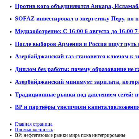
Против кого объединяются Анкара, Исламаб
SOFAZ инвестировал в энергетику Перу, но 
Медиаобозрение: С 16:00 6 августа до 16:00 7
После выборов Армения и Россия ищут путь к
Азербайджанский газ становится ключом к 
Диплом без работы: почему образование не 
Азербайджанский минимум: зарплата, котор
Традиционные рынки под давлением сетей: 
BP и партнёры увеличили капиталовложения 
Главная страница
Промышленность
BP: нефтегазовые рынки мира пока интегрированы