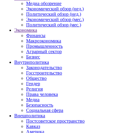
Медиа обозрение
Экономический обзор (нед.)
Политический обзор (нед.)
Экономический обзор (мес.)
Политический обзор (мес.)
Экономика
Финансы
Макроэкономика
Промышленность
Аграрный сектор
Бизнес
Внутриполитика
Законодательство
Госстроительство
Общество
Гендер
Религия
Права человека
Медиа
Безопасность
Социальная сфера
Внешполитика
Постсоветское пространство
Кавказ
Америка