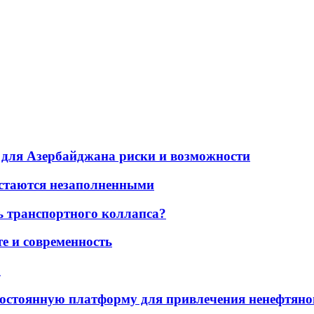
для Азербайджана риски и возможности
остаются незаполненными
ь транспортного коллапса?
е и современность
а
остоянную платформу для привлечения ненефтяно