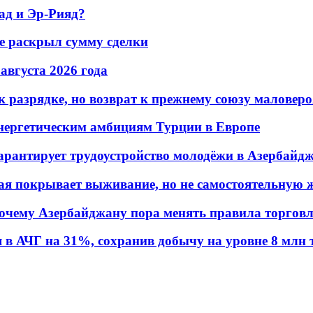
ад и Эр-Рияд?
не раскрыл сумму сделки
 августа 2026 года
 разрядке, но возврат к прежнему союзу маловеро
энергетическим амбициям Турции в Европе
гарантирует трудоустройство молодёжи в Азербайд
ая покрывает выживание, но не самостоятельную 
почему Азербайджану пора менять правила торгов
в АЧГ на 31%, сохранив добычу на уровне 8 млн 