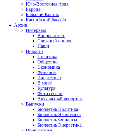
Юго-Восточная Азия
Европа
Большой Восток
Каспийский бассейн
Архив
Интервью
Вопрос-ответ
Сложный вопрос
Наши
Новости
Политика
Общество
Экономика
Финансы
Энергетика
В мире
Культура
Фото сессии
Актуальный репортаж
Выпуски
Бюллетнь Политика
Бюллетнь Экономика
Бюллетнь Финансы
Бюллетнь Энергетика
Прошу слова