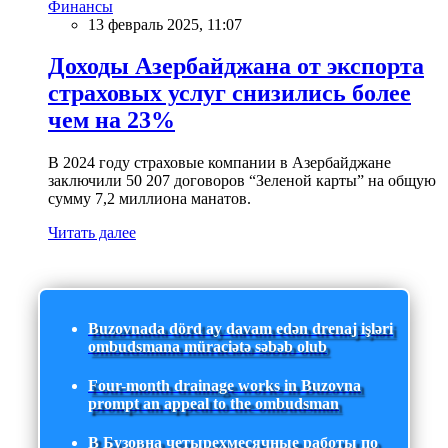
Финансы
13 февраль 2025, 11:07
Доходы Азербайджана от экспорта
страховых услуг снизились более
чем на 23%
В 2024 году страховые компании в Азербайджане
заключили 50 207 договоров “Зеленой карты” на общую
сумму 7,2 миллиона манатов.
Читать далее
Buzovnada dörd ay davam edən drenaj işləri
ombudsmana müraciətə səbəb olub
Four-month drainage works in Buzovna
prompt an appeal to the ombudsman
В Бузовна четырехмесячные работы по