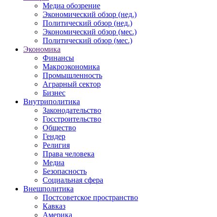
Медиа обозрение
Экономический обзор (нед.)
Политический обзор (нед.)
Экономический обзор (мес.)
Политический обзор (мес.)
Экономика
Финансы
Макроэкономика
Промышленность
Аграрный сектор
Бизнес
Внутриполитика
Законодательство
Госстроительство
Общество
Гендер
Религия
Права человека
Медиа
Безопасность
Социальная сфера
Внешполитика
Постсоветское пространство
Кавказ
Америка