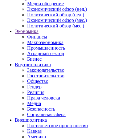
Медиа обозрение
Экономический обзор (нед.)
Политический обзор (нед.)
Экономический обзор (мес.)
Политический обзор (мес.)
Экономика
Финансы
Макроэкономика
Промышленность
Аграрный сектор
Бизнес
Внутриполитика
Законодательство
Госстроительство
Общество
Гендер
Религия
Права человека
Медиа
Безопасность
Социальная сфера
Внешполитика
Постсоветское пространство
Кавказ
Америка