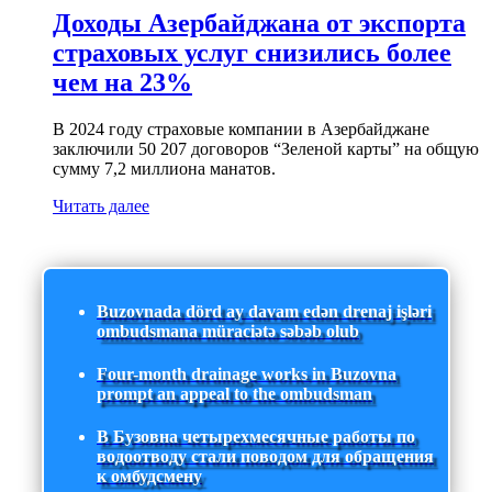
Доходы Азербайджана от экспорта
страховых услуг снизились более
чем на 23%
В 2024 году страховые компании в Азербайджане
заключили 50 207 договоров “Зеленой карты” на общую
сумму 7,2 миллиона манатов.
Читать далее
Buzovnada dörd ay davam edən drenaj işləri
ombudsmana müraciətə səbəb olub
Four-month drainage works in Buzovna
prompt an appeal to the ombudsman
В Бузовна четырехмесячные работы по
водоотводу стали поводом для обращения
к омбудсмену