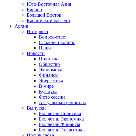
Юго-Восточная Азия
Европа
Большой Восток
Каспийский бассейн
Архив
Интервью
Вопрос-ответ
Сложный вопрос
Наши
Новости
Политика
Общество
Экономика
Финансы
Энергетика
В мире
Культура
Фото сессии
Актуальный репортаж
Выпуски
Бюллетнь Политика
Бюллетнь Экономика
Бюллетнь Финансы
Бюллетнь Энергетика
Прошу слова