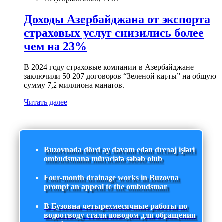
Доходы Азербайджана от экспорта
страховых услуг снизились более
чем на 23%
В 2024 году страховые компании в Азербайджане
заключили 50 207 договоров “Зеленой карты” на общую
сумму 7,2 миллиона манатов.
Читать далее
Buzovnada dörd ay davam edən drenaj işləri
ombudsmana müraciətə səbəb olub
Four-month drainage works in Buzovna
prompt an appeal to the ombudsman
В Бузовна четырехмесячные работы по
водоотводу стали поводом для обращения