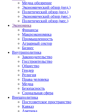
Медиа обозрение
Экономический обзор (нед.)
Политический обзор (нед.)
Экономический обзор (мес.)
Политический обзор (мес.)
Экономика
Финансы
Макроэкономика
Промышленность
Аграрный сектор
Бизнес
Внутриполитика
Законодательство
Госстроительство
Общество
Гендер
Религия
Права человека
Медиа
Безопасность
Социальная сфера
Внешполитика
Постсоветское пространство
Кавказ
Америка