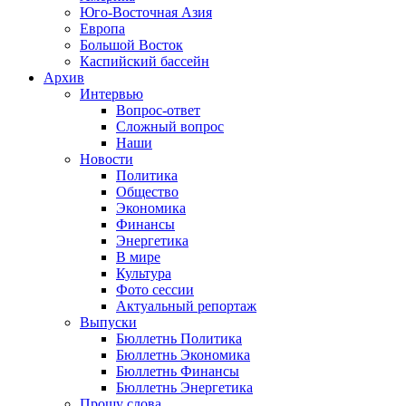
Юго-Восточная Азия
Европа
Большой Восток
Каспийский бассейн
Архив
Интервью
Вопрос-ответ
Сложный вопрос
Наши
Новости
Политика
Общество
Экономика
Финансы
Энергетика
В мире
Культура
Фото сессии
Актуальный репортаж
Выпуски
Бюллетнь Политика
Бюллетнь Экономика
Бюллетнь Финансы
Бюллетнь Энергетика
Прошу слова