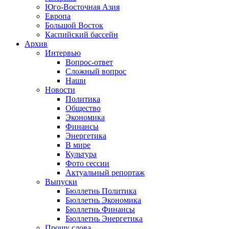
Юго-Восточная Азия
Европа
Большой Восток
Каспийский бассейн
Архив
Интервью
Вопрос-ответ
Сложный вопрос
Наши
Новости
Политика
Общество
Экономика
Финансы
Энергетика
В мире
Культура
Фото сессии
Актуальный репортаж
Выпуски
Бюллетнь Политика
Бюллетнь Экономика
Бюллетнь Финансы
Бюллетнь Энергетика
Прошу слова