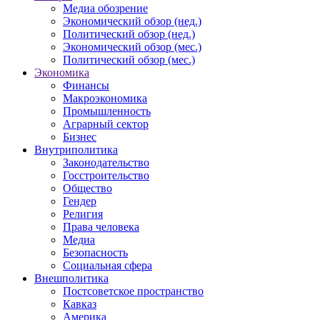
Медиа обозрение
Экономический обзор (нед.)
Политический обзор (нед.)
Экономический обзор (мес.)
Политический обзор (мес.)
Экономика
Финансы
Макроэкономика
Промышленность
Аграрный сектор
Бизнес
Внутриполитика
Законодательство
Госстроительство
Общество
Гендер
Религия
Права человека
Медиа
Безопасность
Социальная сфера
Внешполитика
Постсоветское пространство
Кавказ
Америка