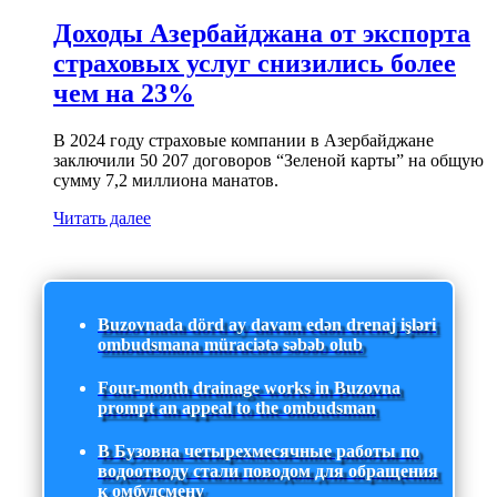
Доходы Азербайджана от экспорта
страховых услуг снизились более
чем на 23%
В 2024 году страховые компании в Азербайджане
заключили 50 207 договоров “Зеленой карты” на общую
сумму 7,2 миллиона манатов.
Читать далее
Buzovnada dörd ay davam edən drenaj işləri
ombudsmana müraciətə səbəb olub
Four-month drainage works in Buzovna
prompt an appeal to the ombudsman
В Бузовна четырехмесячные работы по
водоотводу стали поводом для обращения
к омбудсмену