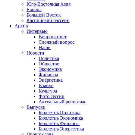
Юго-Восточная Азия
Европа
Большой Восток
Каспийский бассейн
Архив
Интервью
Вопрос-ответ
Сложный вопрос
Наши
Новости
Политика
Общество
Экономика
Финансы
Энергетика
В мире
Культура
Фото сессии
Актуальный репортаж
Выпуски
Бюллетнь Политика
Бюллетнь Экономика
Бюллетнь Финансы
Бюллетнь Энергетика
Прошу слова