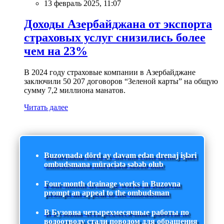
13 февраль 2025, 11:07
Доходы Азербайджана от экспорта
страховых услуг снизились более
чем на 23%
В 2024 году страховые компании в Азербайджане
заключили 50 207 договоров “Зеленой карты” на общую
сумму 7,2 миллиона манатов.
Читать далее
Buzovnada dörd ay davam edən drenaj işləri
ombudsmana müraciətə səbəb olub
Four-month drainage works in Buzovna
prompt an appeal to the ombudsman
В Бузовна четырехмесячные работы по
водоотводу стали поводом для обращения