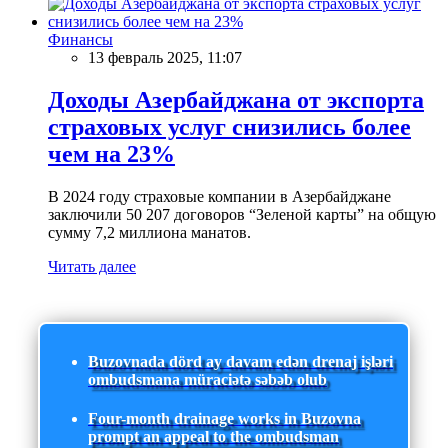
Финансы
13 февраль 2025, 11:07
Доходы Азербайджана от экспорта
страховых услуг снизились более
чем на 23%
В 2024 году страховые компании в Азербайджане
заключили 50 207 договоров “Зеленой карты” на общую
сумму 7,2 миллиона манатов.
Читать далее
Buzovnada dörd ay davam edən drenaj işləri
ombudsmana müraciətə səbəb olub
Four-month drainage works in Buzovna
prompt an appeal to the ombudsman