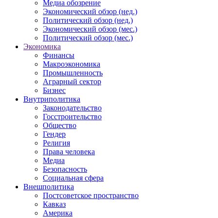
Медиа обозрение
Экономический обзор (нед.)
Политический обзор (нед.)
Экономический обзор (мес.)
Политический обзор (мес.)
Экономика
Финансы
Макроэкономика
Промышленность
Аграрный сектор
Бизнес
Внутриполитика
Законодательство
Госстроительство
Общество
Гендер
Религия
Права человека
Медиа
Безопасность
Социальная сфера
Внешполитика
Постсоветское пространство
Кавказ
Америка