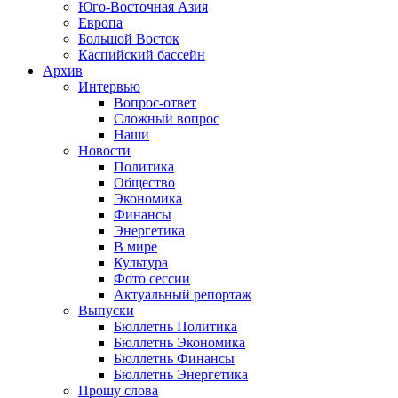
Юго-Восточная Азия
Европа
Большой Восток
Каспийский бассейн
Архив
Интервью
Вопрос-ответ
Сложный вопрос
Наши
Новости
Политика
Общество
Экономика
Финансы
Энергетика
В мире
Культура
Фото сессии
Актуальный репортаж
Выпуски
Бюллетнь Политика
Бюллетнь Экономика
Бюллетнь Финансы
Бюллетнь Энергетика
Прошу слова