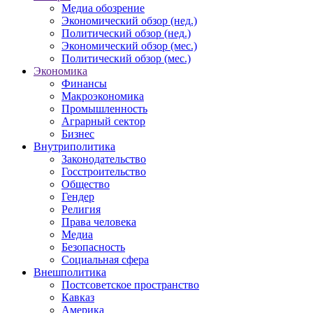
Медиа обозрение
Экономический обзор (нед.)
Политический обзор (нед.)
Экономический обзор (мес.)
Политический обзор (мес.)
Экономика
Финансы
Макроэкономика
Промышленность
Аграрный сектор
Бизнес
Внутриполитика
Законодательство
Госстроительство
Общество
Гендер
Религия
Права человека
Медиа
Безопасность
Социальная сфера
Внешполитика
Постсоветское пространство
Кавказ
Америка