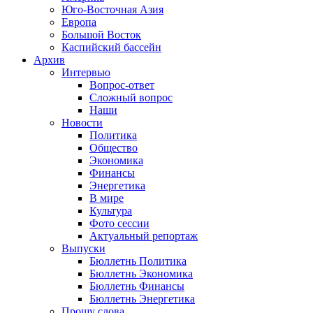
Юго-Восточная Азия
Европа
Большой Восток
Каспийский бассейн
Архив
Интервью
Вопрос-ответ
Сложный вопрос
Наши
Новости
Политика
Общество
Экономика
Финансы
Энергетика
В мире
Культура
Фото сессии
Актуальный репортаж
Выпуски
Бюллетнь Политика
Бюллетнь Экономика
Бюллетнь Финансы
Бюллетнь Энергетика
Прошу слова