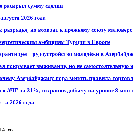
не раскрыл сумму сделки
 августа 2026 года
 разрядке, но возврат к прежнему союзу маловеро
энергетическим амбициям Турции в Европе
гарантирует трудоустройство молодёжи в Азербайд
ая покрывает выживание, но не самостоятельную 
почему Азербайджану пора менять правила торгов
в АЧГ на 31%, сохранив добычу на уровне 8 млн 
уста 2026 года
,5 раз