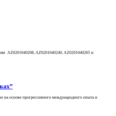
дами AZ0201040208, AZ0201040240, AZ0201040265 и
ках”
е на основе прогрессивного международного опыта и