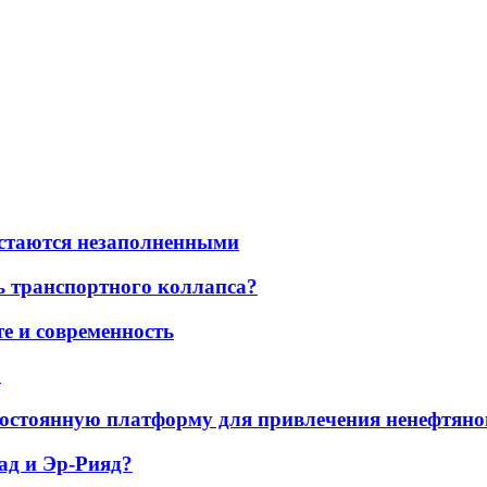
остаются незаполненными
ь транспортного коллапса?
е и современность
а
остоянную платформу для привлечения ненефтяно
ад и Эр-Рияд?