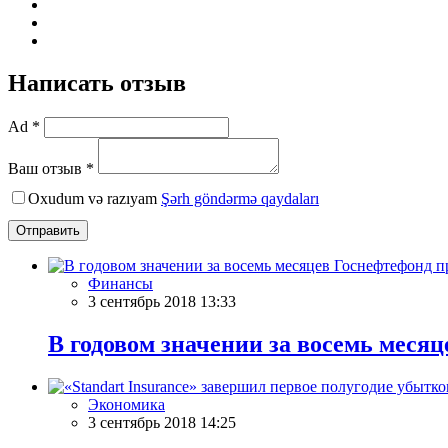
Написать отзыв
Ad *
Ваш отзыв *
Oxudum və razıyam
Şərh göndərmə qaydaları
Отправить
Финансы
3 сентябрь 2018 13:33
В годовом значении за восемь меся
Экономика
3 сентябрь 2018 14:25