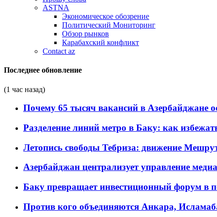
ASTNA
Экономическое обозрение
Политический Мониторинг
Обзор рынков
Карабахский конфликт
Contact az
Последнее обновление
(1 час назад)
Почему 65 тысяч вакансий в Азербайджане 
Разделение линий метро в Баку: как избежат
Летопись свободы Тебриза: движение Мешрут
Азербайджан централизует управление меди
Баку превращает инвестиционный форум в п
Против кого объединяются Анкара, Исламаб