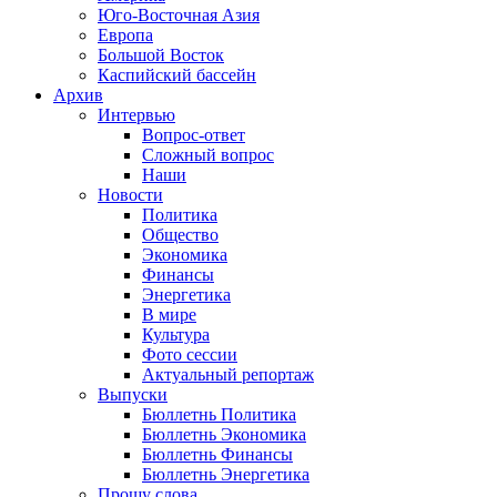
Юго-Восточная Азия
Европа
Большой Восток
Каспийский бассейн
Архив
Интервью
Вопрос-ответ
Сложный вопрос
Наши
Новости
Политика
Общество
Экономика
Финансы
Энергетика
В мире
Культура
Фото сессии
Актуальный репортаж
Выпуски
Бюллетнь Политика
Бюллетнь Экономика
Бюллетнь Финансы
Бюллетнь Энергетика
Прошу слова