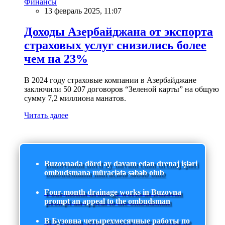
Финансы
13 февраль 2025, 11:07
Доходы Азербайджана от экспорта
страховых услуг снизились более
чем на 23%
В 2024 году страховые компании в Азербайджане
заключили 50 207 договоров “Зеленой карты” на общую
сумму 7,2 миллиона манатов.
Читать далее
Buzovnada dörd ay davam edən drenaj işləri
ombudsmana müraciətə səbəb olub
Four-month drainage works in Buzovna
prompt an appeal to the ombudsman
В Бузовна четырехмесячные работы по