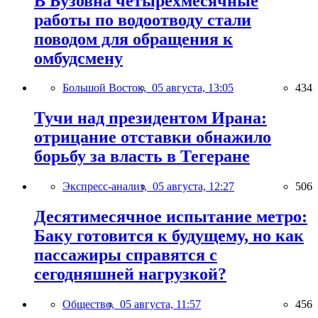
В Бузовна четырехмесячные
работы по водоотводу стали
поводом для обращения к
омбудсмену
Большой Восток,
05 августа, 13:05
434
Тучи над президентом Ирана:
отрицание отставки обнажило
борьбу за власть в Тегеране
Экспресс-анализ,
05 августа, 12:27
506
Десятимесячное испытание метро:
Баку готовится к будущему, но как
пассажиры справятся с
сегодняшней нагрузкой?
Общество,
05 августа, 11:57
456