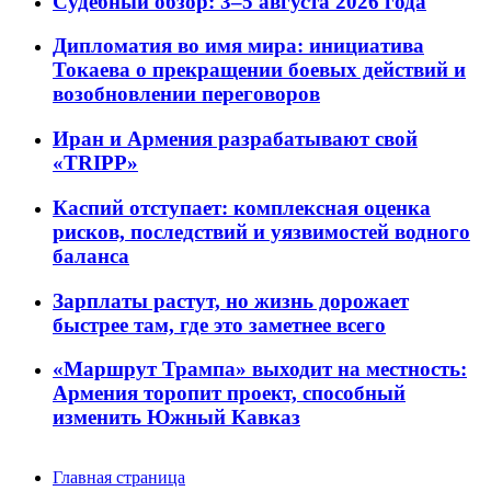
Судебный обзор: 3–5 августа 2026 года
Дипломатия во имя мира: инициатива
Токаева о прекращении боевых действий и
возобновлении переговоров
Иран и Армения разрабатывают свой
«TRIPP»
Каспий отступает: комплексная оценка
рисков, последствий и уязвимостей водного
баланса
Зарплаты растут, но жизнь дорожает
быстрее там, где это заметнее всего
«Маршрут Трампа» выходит на местность:
Армения торопит проект, способный
изменить Южный Кавказ
Главная страница