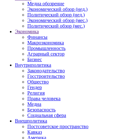
Медиа обозрение
Экономический обзор (нед.)
Политический обзор (нед.)
Экономический обзор (мес.)
Политический обзор (мес.)
Экономика
Финансы
Макроэкономика
Промышленность
Аграрный сектор
Бизнес
Внутриполитика
Законодательство
Госстроительство
Общество
Гендер
Религия
Права человека
Медиа
Безопасность
Социальная сфера
Внешполитика
Постсоветское пространство
Кавказ
Америка