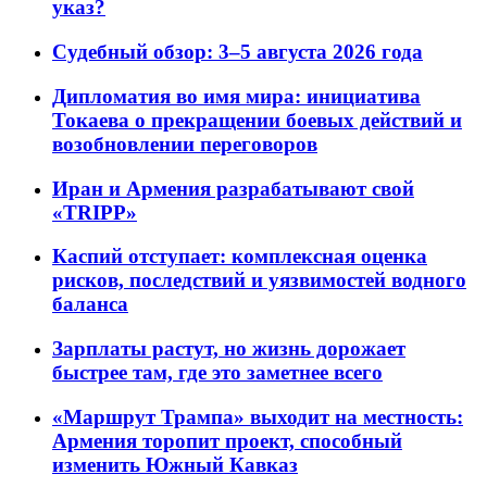
указ?
Судебный обзор: 3–5 августа 2026 года
Дипломатия во имя мира: инициатива
Токаева о прекращении боевых действий и
возобновлении переговоров
Иран и Армения разрабатывают свой
«TRIPP»
Каспий отступает: комплексная оценка
рисков, последствий и уязвимостей водного
баланса
Зарплаты растут, но жизнь дорожает
быстрее там, где это заметнее всего
«Маршрут Трампа» выходит на местность:
Армения торопит проект, способный
изменить Южный Кавказ