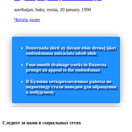
azerbaijan, baku, russia, 20 january, 1990
Читать далее
Buzovnada dörd ay davam edən drenaj işləri
ombudsmana müraciətə səbəb olub
Four-month drainage works in Buzovna
prompt an appeal to the ombudsman
В Бузовна четырехмесячные работы по
водоотводу стали поводом для обращения
к омбудсмену
Следите за нами в социальных сетях