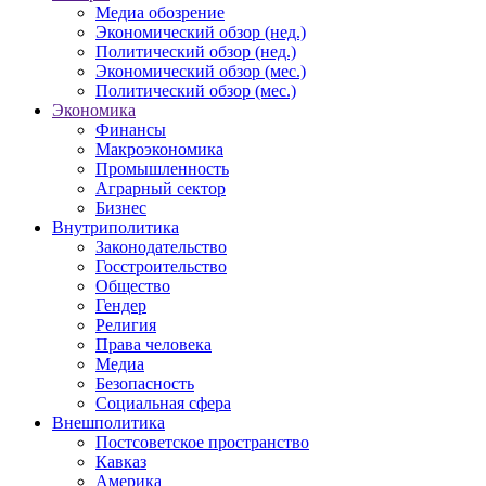
Медиа обозрение
Экономический обзор (нед.)
Политический обзор (нед.)
Экономический обзор (мес.)
Политический обзор (мес.)
Экономика
Финансы
Макроэкономика
Промышленность
Аграрный сектор
Бизнес
Внутриполитика
Законодательство
Госстроительство
Общество
Гендер
Религия
Права человека
Медиа
Безопасность
Социальная сфера
Внешполитика
Постсоветское пространство
Кавказ
Америка