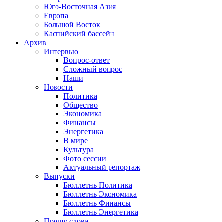
Юго-Восточная Азия
Европа
Большой Восток
Каспийский бассейн
Архив
Интервью
Вопрос-ответ
Сложный вопрос
Наши
Новости
Политика
Общество
Экономика
Финансы
Энергетика
В мире
Культура
Фото сессии
Актуальный репортаж
Выпуски
Бюллетнь Политика
Бюллетнь Экономика
Бюллетнь Финансы
Бюллетнь Энергетика
Прошу слова