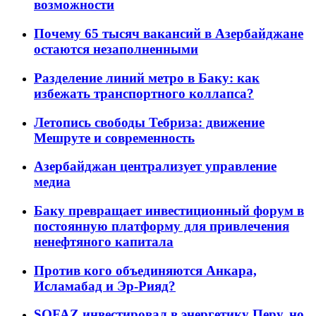
возможности
Почему 65 тысяч вакансий в Азербайджане
остаются незаполненными
Разделение линий метро в Баку: как
избежать транспортного коллапса?
Летопись свободы Тебриза: движение
Мешруте и современность
Азербайджан централизует управление
медиа
Баку превращает инвестиционный форум в
постоянную платформу для привлечения
ненефтяного капитала
Против кого объединяются Анкара,
Исламабад и Эр-Рияд?
SOFAZ инвестировал в энергетику Перу, но