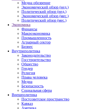
Медиа обозрение
Экономический обзор (нед.)
Политический обзор (нед.)
Экономический обзор (мес.)
Политический обзор (мес.)
Экономика
Финансы
Макроэкономика
Промышленность
Аграрный сектор
Бизнес
Внутриполитика
Законодательство
Госстроительство
Общество
Гендер
Религия
Права человека
Медиа
Безопасность
Социальная сфера
Внешполитика
Постсоветское пространство
Кавказ
Америка