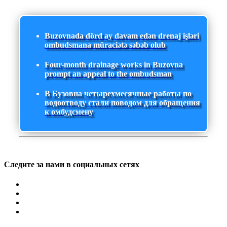
Buzovnada dörd ay davam edən drenaj işləri
ombudsmana müraciətə səbəb olub
Four-month drainage works in Buzovna
prompt an appeal to the ombudsman
В Бузовна четырехмесячные работы по
водоотводу стали поводом для обращения
к омбудсмену
Следите за нами в социальных сетях