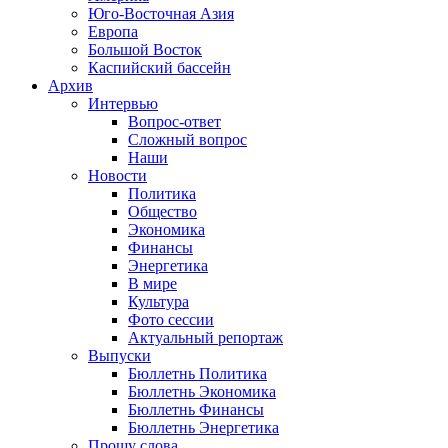
Юго-Восточная Азия
Европа
Большой Восток
Каспийский бассейн
Архив
Интервью
Вопрос-ответ
Сложный вопрос
Наши
Новости
Политика
Общество
Экономика
Финансы
Энергетика
В мире
Культура
Фото сессии
Актуальный репортаж
Выпуски
Бюллетнь Политика
Бюллетнь Экономика
Бюллетнь Финансы
Бюллетнь Энергетика
Прошу слова