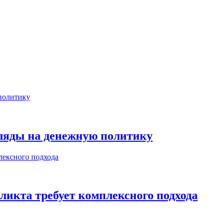
ляды на денежную политику
икта требует комплексного подхода