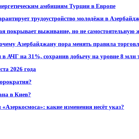
энергетическим амбициям Турции в Европе
гарантирует трудоустройство молодёжи в Азербайд
ая покрывает выживание, но не самостоятельную 
почему Азербайджану пора менять правила торгов
в АЧГ на 31%, сохранив добычу на уровне 8 млн 
уста 2026 года
бюрократия?
ана в Киев?
«Азеркосмоса»: какие изменения несёт указ?