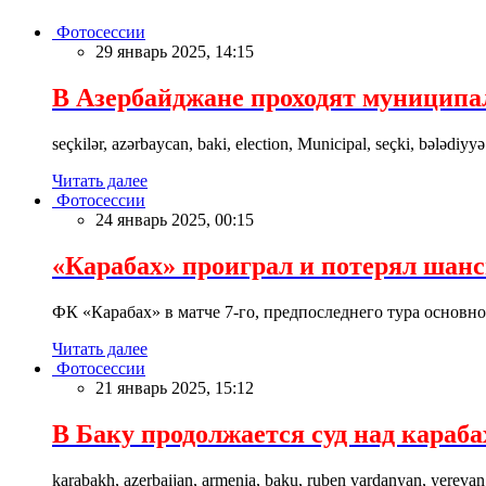
Фотосессии
29 январь 2025, 14:15
В Азербайджане проходят муницип
seçkilər, azərbaycan, baki, election, Municipal, seçki, bələdiyyə
Читать далее
Фотосессии
24 январь 2025, 00:15
«Карабах» проиграл и потерял шан
ФК «Карабах» в матче 7-го, предпоследнего тура основн
Читать далее
Фотосессии
21 январь 2025, 15:12
В Баку продолжается суд над караб
karabakh, azerbaijan, armenia, baku, ruben vardanyan, yerevan