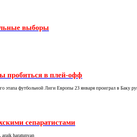
альные выборы
сы пробиться в плей-офф
ого этапа футбольной Лиги Европы 23 января проиграл в Баку р
ахскими сепаратистами
, araik haratunyan