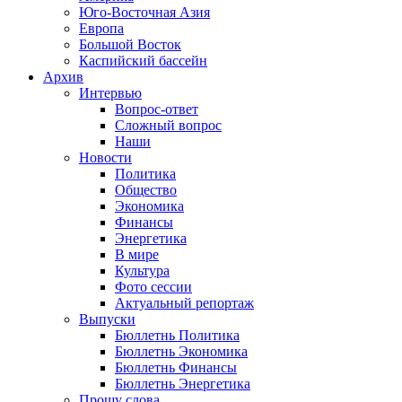
Юго-Восточная Азия
Европа
Большой Восток
Каспийский бассейн
Архив
Интервью
Вопрос-ответ
Сложный вопрос
Наши
Новости
Политика
Общество
Экономика
Финансы
Энергетика
В мире
Культура
Фото сессии
Актуальный репортаж
Выпуски
Бюллетнь Политика
Бюллетнь Экономика
Бюллетнь Финансы
Бюллетнь Энергетика
Прошу слова