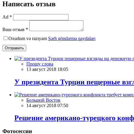
Написать отзыв
Ad *
Ваш отзыв *
Oxudum və razıyam
Şərh göndərmə qaydaları
Отправить
Прошу слова
13 август 2018 18:05
У президента Турции пещерные взг
Большой Восток
14 август 2018 07:50
Решение американо-турецкого конфл
Фотосессии