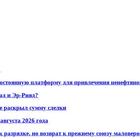
а
остоянную платформу для привлечения ненефтяно
ад и Эр-Рияд?
не раскрыл сумму сделки
 августа 2026 года
 разрядке, но возврат к прежнему союзу маловеро