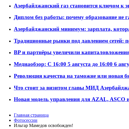
Азербайджанский газ становится ключом к 
Диплом без работы: почему образование не 
Азербайджанский минимум: зарплата, котор
Традиционные рынки под давлением сетей: 
BP и партнёры увеличили капиталовложения 
Медиаобзор: С 16:00 5 августа до 16:00 6 авг
Революция качества на таможне или новая 
Что стоит за визитом главы МИД Азербайдж
Новая модель управления для AZAL, ASCO и 
Главная страница
Фотосессии
Ильгар Мамедов освобожден!