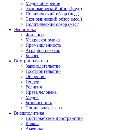
Медиа обозрение
Экономический обзор (нед.)
Политический обзор (нед.)
Экономический обзор (мес.)
Политический обзор (мес.)
Экономика
Финансы
Макроэкономика
Промышленность
Аграрный сектор
Бизнес
Внутриполитика
Законодательство
Госстроительство
Общество
Гендер
Религия
Права человека
Медиа
Безопасность
Социальная сфера
Внешполитика
Постсоветское пространство
Кавказ
Америка