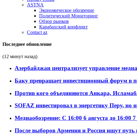
ASTNA
Экономическое обозрение
Политический Мониторинг
Обзор рынков
Карабахский конфликт
Contact az
Последнее обновление
(12 минут назад)
Азербайджан централизует управление меди
Баку превращает инвестиционный форум в п
Против кого объединяются Анкара, Исламаб
SOFAZ инвестировал в энергетику Перу, но 
Медиаобозрение: С 16:00 6 августа до 16:00 7
После выборов Армения и Россия ищут путь к