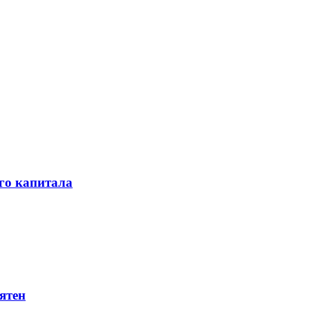
го капитала
ятен