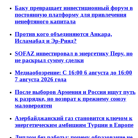
Баку превращает инвестиционный форум в
постоянную платформу для привлечения
ненефтяного капитала
Против кого объединяются Анкара,
Исламабад и Эр-Рияд?
SOFAZ инвестировал в энергетику Перу, но
не раскрыл сумму сделки
Медиаобозрение: С 16:00 6 августа до 16:00
7 августа 2026 года
После выборов Армения и Россия ищут путь
к разрядке, но возврат к прежнему союзу
маловероятен
Азербайджанский газ становится ключом к
энергетическим амбициям Турции в Европе
Диплом без работы: почему образование не