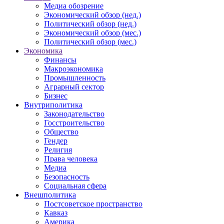
Медиа обозрение
Экономический обзор (нед.)
Политический обзор (нед.)
Экономический обзор (мес.)
Политический обзор (мес.)
Экономика
Финансы
Макроэкономика
Промышленность
Аграрный сектор
Бизнес
Внутриполитика
Законодательство
Госстроительство
Общество
Гендер
Религия
Права человека
Медиа
Безопасность
Социальная сфера
Внешполитика
Постсоветское пространство
Кавказ
Америка