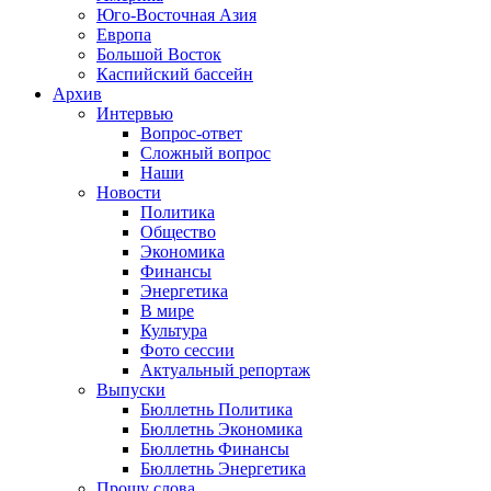
Юго-Восточная Азия
Европа
Большой Восток
Каспийский бассейн
Архив
Интервью
Вопрос-ответ
Сложный вопрос
Наши
Новости
Политика
Общество
Экономика
Финансы
Энергетика
В мире
Культура
Фото сессии
Актуальный репортаж
Выпуски
Бюллетнь Политика
Бюллетнь Экономика
Бюллетнь Финансы
Бюллетнь Энергетика
Прошу слова