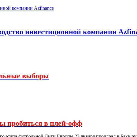
одство инвестиционной компании Azfin
альные выборы
сы пробиться в плей-офф
ого этапа футбольной Лиги Европы 23 января проиграл в Баку р