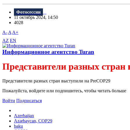
Фотосессии
11 октябрь 2024, 14:50
4028
A-
A
A+
AZ
EN
Информационное агентство Turan
Представители разных стран
Представители разных стран выступили на PreCOP29
Пожалуйста, войдите или подпишитесь, чтобы читать больше
Войти
Подписаться
Azerbaijan
Azərbaycan, COP29
baku