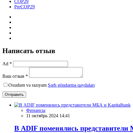
COP29
PreCOP29
Написать отзыв
Ad *
Ваш отзыв *
Oxudum və razıyam
Şərh göndərmə qaydaları
Отправить
Финансы
11 октябрь 2024 14:41
В ADIF поменялись представители 