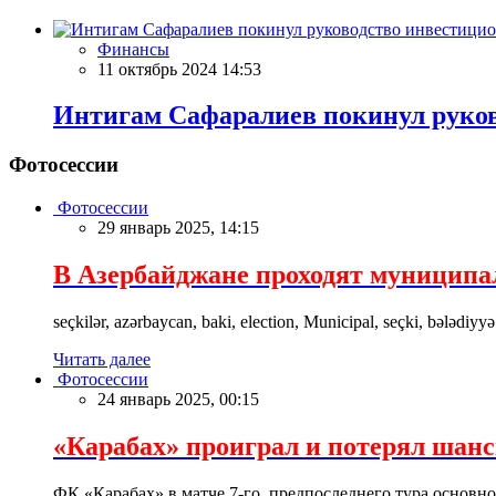
Финансы
11 октябрь 2024 14:53
Интигам Сафаралиев покинул руков
Фотосессии
Фотосессии
29 январь 2025, 14:15
В Азербайджане проходят муницип
seçkilər, azərbaycan, baki, election, Municipal, seçki, bələdiyyə
Читать далее
Фотосессии
24 январь 2025, 00:15
«Карабах» проиграл и потерял шан
ФК «Карабах» в матче 7-го, предпоследнего тура основн