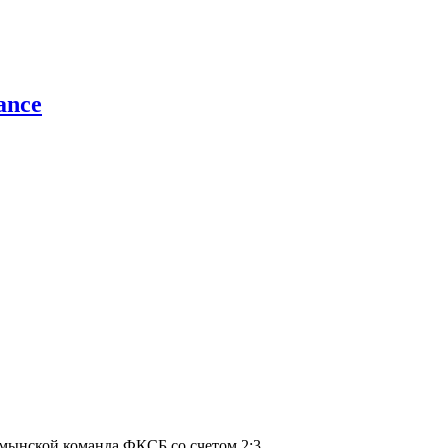
ance
умынской команда ФКСБ со счетом 2:3.