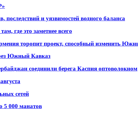
P»
в, последствий и уязвимостей водного баланса
ам, где это заметнее всего
рмения торопит проект, способный изменить Южн
рез Южный Кавказ
ербайджан соединили берега Каспия оптоволокном
 августа
льных сетей
о 5 000 манатов