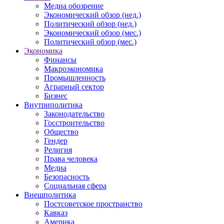
Медиа обозрение
Экономический обзор (нед.)
Политический обзор (нед.)
Экономический обзор (мес.)
Политический обзор (мес.)
Экономика
Финансы
Макроэкономика
Промышленность
Аграрный сектор
Бизнес
Внутриполитика
Законодательство
Госстроительство
Общество
Гендер
Религия
Права человека
Медиа
Безопасность
Социальная сфера
Внешполитика
Постсоветское пространство
Кавказ
Америка