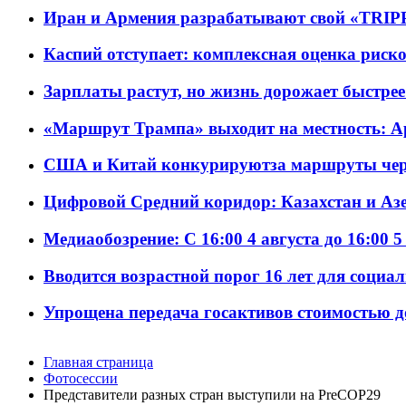
Иран и Армения разрабатывают свой «TRIP
Каспий отступает: комплексная оценка риско
Зарплаты растут, но жизнь дорожает быстрее т
«Маршрут Трампа» выходит на местность: А
США и Китай конкурируютза маршруты че
Цифровой Средний коридор: Казахстан и Аз
Медиаобозрение: С 16:00 4 августа до 16:00 5
Вводится возрастной порог 16 лет для социа
Упрощена передача госактивов стоимостью д
Главная страница
Фотосессии
Представители разных стран выступили на PreCOP29