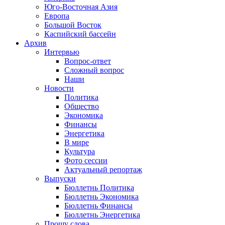
Юго-Восточная Азия
Европа
Большой Восток
Каспийский бассейн
Архив
Интервью
Вопрос-ответ
Сложный вопрос
Наши
Новости
Политика
Общество
Экономика
Финансы
Энергетика
В мире
Культура
Фото сессии
Актуальный репортаж
Выпуски
Бюллетнь Политика
Бюллетнь Экономика
Бюллетнь Финансы
Бюллетнь Энергетика
Прошу слова