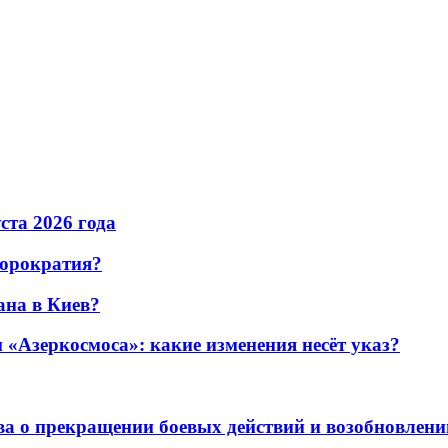
уста 2026 года
бюрократия?
ана в Киев?
«Азеркосмоса»: какие изменения несёт указ?
а о прекращении боевых действий и возобновлени