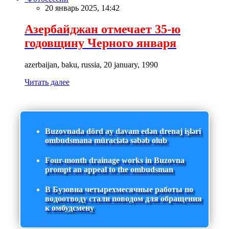
20 январь 2025, 14:42
Азербайджан отмечает 35-ю
годовщину Черного января
azerbaijan, baku, russia, 20 january, 1990
Читать далее
Buzovnada dörd ay davam edən drenaj işləri
ombudsmana müraciətə səbəb olub
Four-month drainage works in Buzovna
prompt an appeal to the ombudsman
В Бузовна четырехмесячные работы по
водоотводу стали поводом для обращения
к омбудсмену