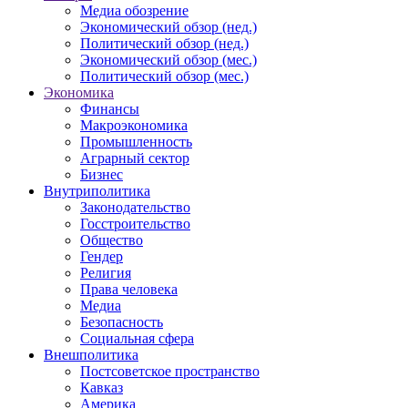
Медиа обозрение
Экономический обзор (нед.)
Политический обзор (нед.)
Экономический обзор (мес.)
Политический обзор (мес.)
Экономика
Финансы
Макроэкономика
Промышленность
Аграрный сектор
Бизнес
Внутриполитика
Законодательство
Госстроительство
Общество
Гендер
Религия
Права человека
Медиа
Безопасность
Социальная сфера
Внешполитика
Постсоветское пространство
Кавказ
Америка