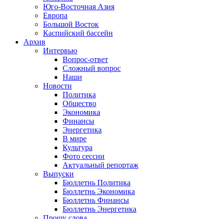
Юго-Восточная Азия
Европа
Большой Восток
Каспийский бассейн
Архив
Интервью
Вопрос-ответ
Сложный вопрос
Наши
Новости
Политика
Общество
Экономика
Финансы
Энергетика
В мире
Культура
Фото сессии
Актуальный репортаж
Выпуски
Бюллетнь Политика
Бюллетнь Экономика
Бюллетнь Финансы
Бюллетнь Энергетика
Прошу слова