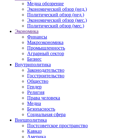
Медиа обозрение
Экономический обзор (нед.)
Политический обзор (нед.)
Экономический обзор (мес.)
Политический обзор (мес.)
Экономика
Финансы
Макроэкономика
Промышленность
Аграрный сектор
Бизнес
Внутриполитика
Законодательство
Госстроительство
Общество
Гендер
Религия
Права человека
Медиа
Безопасность
Социальная сфера
Внешполитика
Постсоветское пространство
Кавказ
Америка