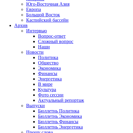
Юго-Восточная Азия
Европа
Большой Восток
Каспийский бассейн
Архив
Интервью
Вопрос-ответ
Сложный вопрос
Наши
Новости
Политика
Общество
Экономика
Финансы
Энергетика
В мире
Культура
Фото сессии
Актуальный репортаж
Выпуски
Бюллетнь Политика
Бюллетнь Экономика
Бюллетнь Финансы
Бюллетнь Энергетика
Прошу слова