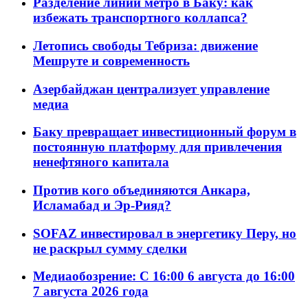
Разделение линий метро в Баку: как
избежать транспортного коллапса?
Летопись свободы Тебриза: движение
Мешруте и современность
Азербайджан централизует управление
медиа
Баку превращает инвестиционный форум в
постоянную платформу для привлечения
ненефтяного капитала
Против кого объединяются Анкара,
Исламабад и Эр-Рияд?
SOFAZ инвестировал в энергетику Перу, но
не раскрыл сумму сделки
Медиаобозрение: С 16:00 6 августа до 16:00
7 августа 2026 года