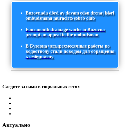
Buzovnada dörd ay davam edən drenaj işləri
ombudsmana müraciətə səbəb olub
Four-month drainage works in Buzovna
prompt an appeal to the ombudsman
В Бузовна четырехмесячные работы по
водоотводу стали поводом для обращения
к омбудсмену
Следите за нами в социальных сетях
Актуально