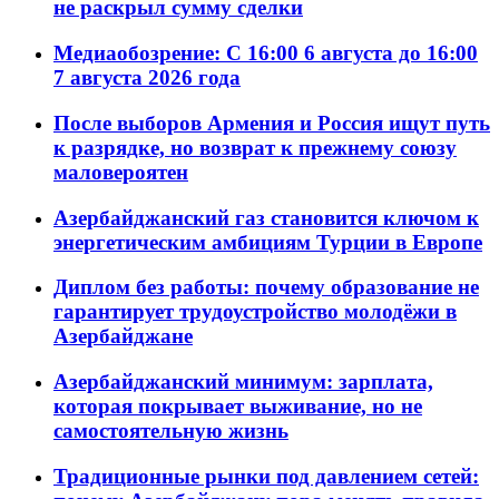
не раскрыл сумму сделки
Медиаобозрение: С 16:00 6 августа до 16:00
7 августа 2026 года
После выборов Армения и Россия ищут путь
к разрядке, но возврат к прежнему союзу
маловероятен
Азербайджанский газ становится ключом к
энергетическим амбициям Турции в Европе
Диплом без работы: почему образование не
гарантирует трудоустройство молодёжи в
Азербайджане
Азербайджанский минимум: зарплата,
которая покрывает выживание, но не
самостоятельную жизнь
Традиционные рынки под давлением сетей: