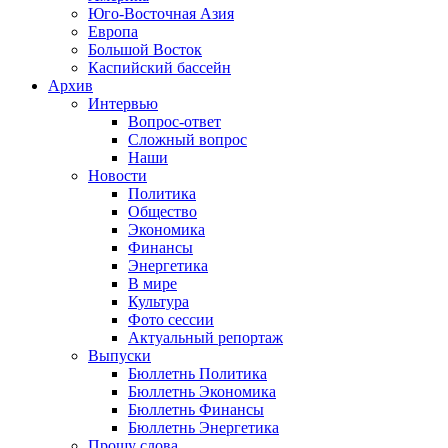
Юго-Восточная Азия
Европа
Большой Восток
Каспийский бассейн
Архив
Интервью
Вопрос-ответ
Сложный вопрос
Наши
Новости
Политика
Общество
Экономика
Финансы
Энергетика
В мире
Культура
Фото сессии
Актуальный репортаж
Выпуски
Бюллетнь Политика
Бюллетнь Экономика
Бюллетнь Финансы
Бюллетнь Энергетика
Прошу слова