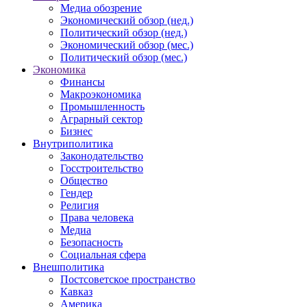
Медиа обозрение
Экономический обзор (нед.)
Политический обзор (нед.)
Экономический обзор (мес.)
Политический обзор (мес.)
Экономика
Финансы
Макроэкономика
Промышленность
Аграрный сектор
Бизнес
Внутриполитика
Законодательство
Госстроительство
Общество
Гендер
Религия
Права человека
Медиа
Безопасность
Социальная сфера
Внешполитика
Постсоветское пространство
Кавказ
Америка