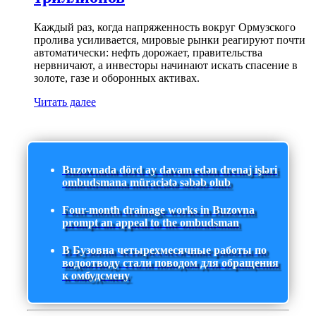
Каждый раз, когда напряженность вокруг Ормузского
пролива усиливается, мировые рынки реагируют почти
автоматически: нефть дорожает, правительства
нервничают, а инвесторы начинают искать спасение в
золоте, газе и оборонных активах.
Читать далее
Buzovnada dörd ay davam edən drenaj işləri
ombudsmana müraciətə səbəb olub
Four-month drainage works in Buzovna
prompt an appeal to the ombudsman
В Бузовна четырехмесячные работы по
водоотводу стали поводом для обращения
к омбудсмену