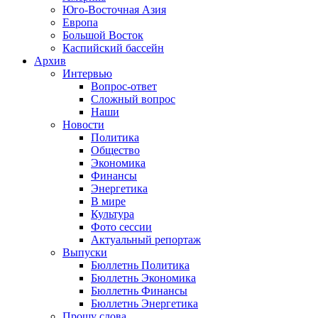
Юго-Восточная Азия
Европа
Большой Восток
Каспийский бассейн
Архив
Интервью
Вопрос-ответ
Сложный вопрос
Наши
Новости
Политика
Общество
Экономика
Финансы
Энергетика
В мире
Культура
Фото сессии
Актуальный репортаж
Выпуски
Бюллетнь Политика
Бюллетнь Экономика
Бюллетнь Финансы
Бюллетнь Энергетика
Прошу слова