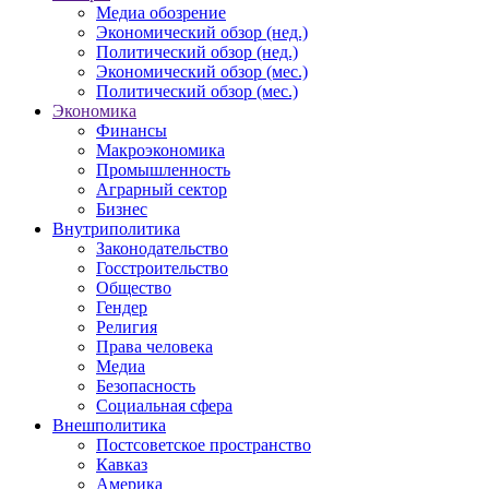
Медиа обозрение
Экономический обзор (нед.)
Политический обзор (нед.)
Экономический обзор (мес.)
Политический обзор (мес.)
Экономика
Финансы
Макроэкономика
Промышленность
Аграрный сектор
Бизнес
Внутриполитика
Законодательство
Госстроительство
Общество
Гендер
Религия
Права человека
Медиа
Безопасность
Социальная сфера
Внешполитика
Постсоветское пространство
Кавказ
Америка