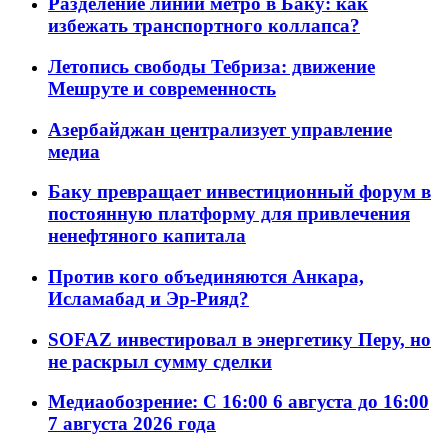
Разделение линий метро в Баку: как
избежать транспортного коллапса?
Летопись свободы Тебриза: движение
Мешруте и современность
Азербайджан централизует управление
медиа
Баку превращает инвестиционный форум в
постоянную платформу для привлечения
ненефтяного капитала
Против кого объединяются Анкара,
Исламабад и Эр-Рияд?
SOFAZ инвестировал в энергетику Перу, но
не раскрыл сумму сделки
Медиаобозрение: С 16:00 6 августа до 16:00
7 августа 2026 года