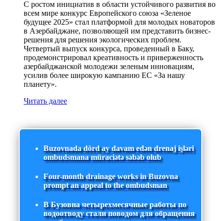
С ростом инициатив в области устойчивого развития во
всем мире конкурс Европейского союза «Зеленое
будущее 2025» стал платформой для молодых новаторов
в Азербайджане, позволяющей им представить бизнес-
решения для решения экологических проблем.
Четвертый выпуск конкурса, проведенный в Баку,
продемонстрировал креативность и приверженность
азербайджанской молодежи зеленым инновациям,
усилив более широкую кампанию ЕС «За нашу
планету».
Читать далее
Buzovnada dörd ay davam edən drenaj işləri
ombudsmana müraciətə səbəb olub
Four-month drainage works in Buzovna
prompt an appeal to the ombudsman
В Бузовна четырехмесячные работы по
водоотводу стали поводом для обращения