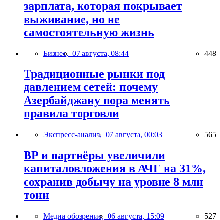
зарплата, которая покрывает
выживание, но не
самостоятельную жизнь
Бизнес,
07 августа, 08:44
448
Традиционные рынки под
давлением сетей: почему
Азербайджану пора менять
правила торговли
Экспресс-анализ,
07 августа, 00:03
565
BP и партнёры увеличили
капиталовложения в АЧГ на 31%,
сохранив добычу на уровне 8 млн
тонн
Медиа обозрение,
06 августа, 15:09
527