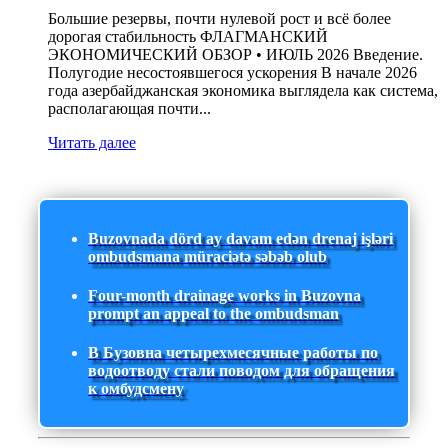
Большие резервы, почти нулевой рост и всё более
дорогая стабильность ФЛАГМАНСКИЙ
ЭКОНОМИЧЕСКИЙ ОБЗОР • ИЮЛЬ 2026 Введение.
Полугодие несостоявшегося ускорения В начале 2026
года азербайджанская экономика выглядела как система,
располагающая почти...
Читать далее
Buzovnada dörd ay davam edən drenaj işləri
ombudsmana müraciətə səbəb olub
Four-month drainage works in Buzovna
prompt an appeal to the ombudsman
В Бузовна четырехмесячные работы по
водоотводу стали поводом для обращения
к омбудсмену