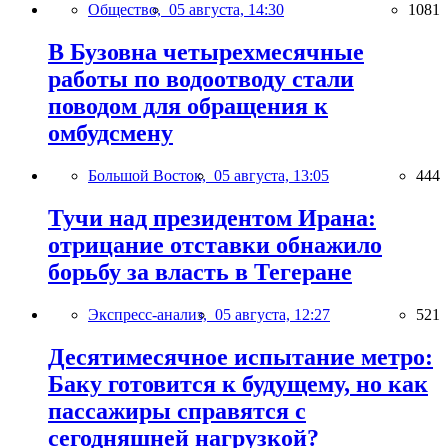
Общество,
05 августа, 14:30
1081
В Бузовна четырехмесячные
работы по водоотводу стали
поводом для обращения к
омбудсмену
Большой Восток,
05 августа, 13:05
444
Тучи над президентом Ирана:
отрицание отставки обнажило
борьбу за власть в Тегеране
Экспресс-анализ,
05 августа, 12:27
521
Десятимесячное испытание метро:
Баку готовится к будущему, но как
пассажиры справятся с
сегодняшней нагрузкой?