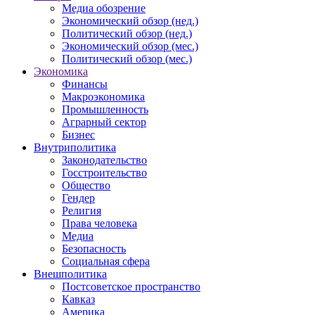
Медиа обозрение
Экономический обзор (нед.)
Политический обзор (нед.)
Экономический обзор (мес.)
Политический обзор (мес.)
Экономика
Финансы
Макроэкономика
Промышленность
Аграрный сектор
Бизнес
Внутриполитика
Законодательство
Госстроительство
Общество
Гендер
Религия
Права человека
Медиа
Безопасность
Социальная сфера
Внешполитика
Постсоветское пространство
Кавказ
Америка