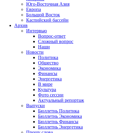
Юго-Восточная Азия
Европа
Большой Восток
Каспийский бассейн
Архив
Интервью
Вопрос-ответ
Сложный вопрос
Наши
Новости
Политика
Общество
Экономика
Финансы
Энергетика
В мире
Культура
Фото сессии
Актуальный репортаж
Выпуски
Бюллетнь Политика
Бюллетнь Экономика
Бюллетнь Финансы
Бюллетнь Энергетика
Прошу слова