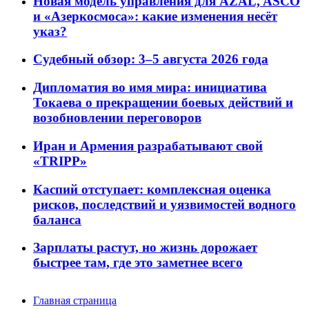
Новая модель управления для AZAL, ASCO
и «Азеркосмоса»: какие изменения несёт
указ?
Судебный обзор: 3–5 августа 2026 года
Дипломатия во имя мира: инициатива
Токаева о прекращении боевых действий и
возобновлении переговоров
Иран и Армения разрабатывают свой
«TRIPP»
Каспий отступает: комплексная оценка
рисков, последствий и уязвимостей водного
баланса
Зарплаты растут, но жизнь дорожает
быстрее там, где это заметнее всего
Главная страница