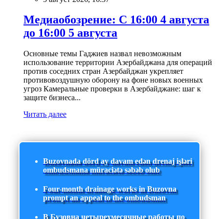
Медиаобозрение: С 16:00 4 августа
до 16:00 5 августа
Основные темы Гаджиев назвал невозможным
использование территории Азербайджана для операций
против соседних стран Азербайджан укрепляет
противовоздушную оборону на фоне новых военных
угроз Камеральные проверки в Азербайджане: шаг к
защите бизнеса...
Читать далее
Buzovnada dörd ay davam edən drenaj işləri
ombudsmana müraciətə səbəb olub
Four-month drainage works in Buzovna
prompt an appeal to the ombudsman
В Бузовна четырехмесячные работы по