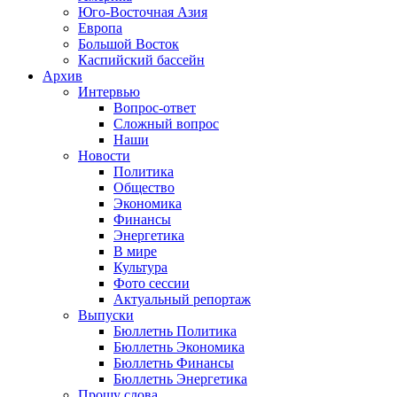
Юго-Восточная Азия
Европа
Большой Восток
Каспийский бассейн
Архив
Интервью
Вопрос-ответ
Сложный вопрос
Наши
Новости
Политика
Общество
Экономика
Финансы
Энергетика
В мире
Культура
Фото сессии
Актуальный репортаж
Выпуски
Бюллетнь Политика
Бюллетнь Экономика
Бюллетнь Финансы
Бюллетнь Энергетика
Прошу слова