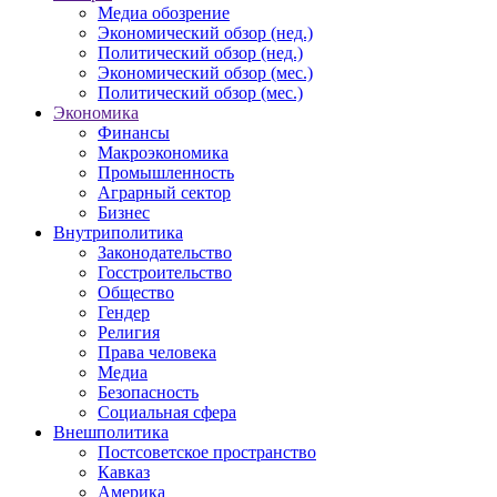
Медиа обозрение
Экономический обзор (нед.)
Политический обзор (нед.)
Экономический обзор (мес.)
Политический обзор (мес.)
Экономика
Финансы
Макроэкономика
Промышленность
Аграрный сектор
Бизнес
Внутриполитика
Законодательство
Госстроительство
Общество
Гендер
Религия
Права человека
Медиа
Безопасность
Социальная сфера
Внешполитика
Постсоветское пространство
Кавказ
Америка