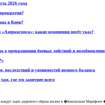
уста 2026 года
бюрократия?
ана в Киев?
«Азеркосмоса»: какие изменения несёт указ?
а о прекращении боевых действий и возобновлени
P»
в, последствий и уязвимостей водного баланса
ам, где это заметнее всего
ся вокруг идеи здорового образа жизни в �Бакинском Марафоне 