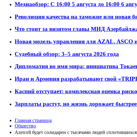
Медиаобзор: С 16:00 5 августа до 16:00 6 авг
Революция качества на таможне или новая 
Что стоит за визитом главы МИД Азербайдж
Новая модель управления для AZAL, ASCO и 
Судебный обзор: 3–5 августа 2026 года
Дипломатия во имя мира: инициатива Токаев
Иран и Армения разрабатывают свой «TRIP
Каспий отступает: комплексная оценка риско
Зарплаты растут, но жизнь дорожает быстрее т
Главная страница
Общество
Azercell будет солидарен с тысячами людей сплотивших