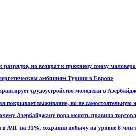
 разрядке, но возврат к прежнему союзу маловеро
энергетическим амбициям Турции в Европе
гарантирует трудоустройство молодёжи в Азербайд
ая покрывает выживание, но не самостоятельную 
почему Азербайджану пора менять правила торгов
в АЧГ на 31%, сохранив добычу на уровне 8 млн 