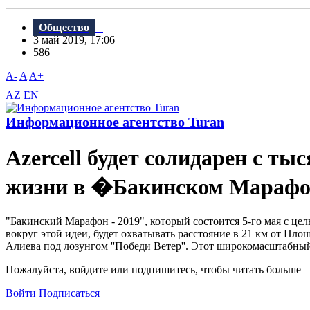
Общество
3 май 2019, 17:06
586
A-
A
A+
AZ
EN
Информационное агентство Turan
Azercell будет солидарен с т
жизни в �Бакинском Марафо
"Бакинский Марафон - 2019", который состоится 5-го мая с це
вокруг этой идеи, будет охватывать расстояние в 21 км от П
Алиева под лозунгом ''Победи Bетер''. Этот широкомасштабный 
Пожалуйста, войдите или подпишитесь, чтобы читать больше
Войти
Подписаться