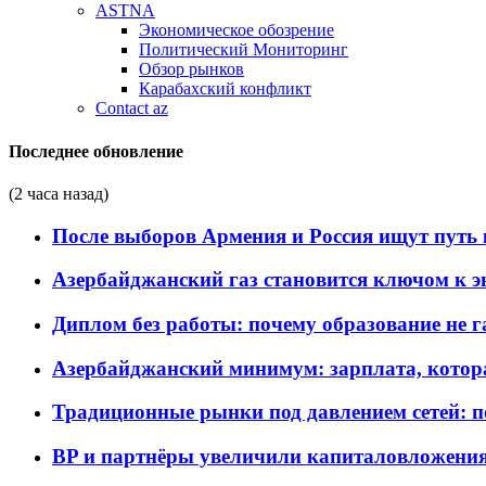
ASTNA
Экономическое обозрение
Политический Мониторинг
Обзор рынков
Карабахский конфликт
Contact az
Последнее обновление
(2 часа назад)
После выборов Армения и Россия ищут путь к
Азербайджанский газ становится ключом к 
Диплом без работы: почему образование не 
Азербайджанский минимум: зарплата, котор
Традиционные рынки под давлением сетей: 
BP и партнёры увеличили капиталовложения 