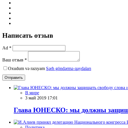
Написать отзыв
Ad *
Ваш отзыв *
Oxudum və razıyam
Şərh göndərmə qaydaları
Отправить
В мире
3 май 2019 17:01
Глава ЮНЕСКО: мы должны защищать
Политика