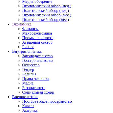
Медиа обозрение
Экономический обзор (нед.)
Политический обзор (нед.)
Экономический обзор (мес.)
Политический обзор (мес.)
Экономика
Финансы
Макроэкономика
Промышленность
Аграрный сектор
Бизнес
Внутриполитика
Законодательство
Госстроительство
Общество
Гендер
Религия
Права человека
Медиа
Безопасность
Социальная сфера
Внешполитика
Постсоветское пространство
Кавказ
Америка