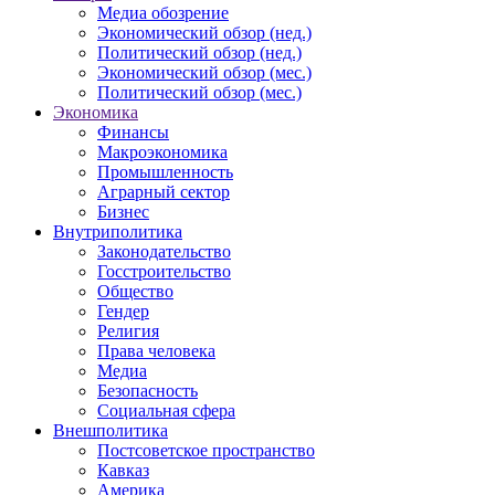
Медиа обозрение
Экономический обзор (нед.)
Политический обзор (нед.)
Экономический обзор (мес.)
Политический обзор (мес.)
Экономика
Финансы
Макроэкономика
Промышленность
Аграрный сектор
Бизнес
Внутриполитика
Законодательство
Госстроительство
Общество
Гендер
Религия
Права человека
Медиа
Безопасность
Социальная сфера
Внешполитика
Постсоветское пространство
Кавказ
Америка