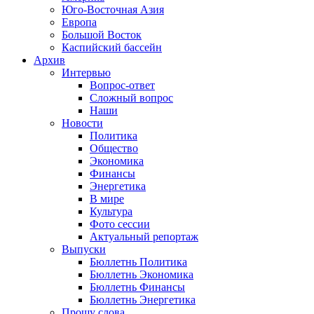
Юго-Восточная Азия
Европа
Большой Восток
Каспийский бассейн
Архив
Интервью
Вопрос-ответ
Сложный вопрос
Наши
Новости
Политика
Общество
Экономика
Финансы
Энергетика
В мире
Культура
Фото сессии
Актуальный репортаж
Выпуски
Бюллетнь Политика
Бюллетнь Экономика
Бюллетнь Финансы
Бюллетнь Энергетика
Прошу слова