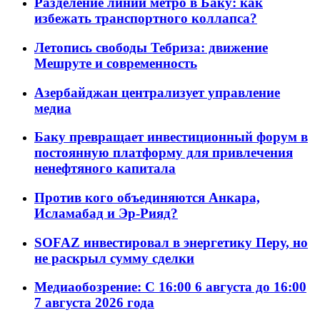
Разделение линий метро в Баку: как
избежать транспортного коллапса?
Летопись свободы Тебриза: движение
Мешруте и современность
Азербайджан централизует управление
медиа
Баку превращает инвестиционный форум в
постоянную платформу для привлечения
ненефтяного капитала
Против кого объединяются Анкара,
Исламабад и Эр-Рияд?
SOFAZ инвестировал в энергетику Перу, но
не раскрыл сумму сделки
Медиаобозрение: С 16:00 6 августа до 16:00
7 августа 2026 года