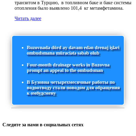
транзитом в Турцию, в топливном баке и баке системы
отопления было выявлено 101,4 кг метамфетамина.
Читать далее
Buzovnada dörd ay davam edən drenaj işləri
ombudsmana müraciətə səbəb olub
Four-month drainage works in Buzovna
prompt an appeal to the ombudsman
В Бузовна четырехмесячные работы по
водоотводу стали поводом для обращения
к омбудсмену
Следите за нами в социальных сетях