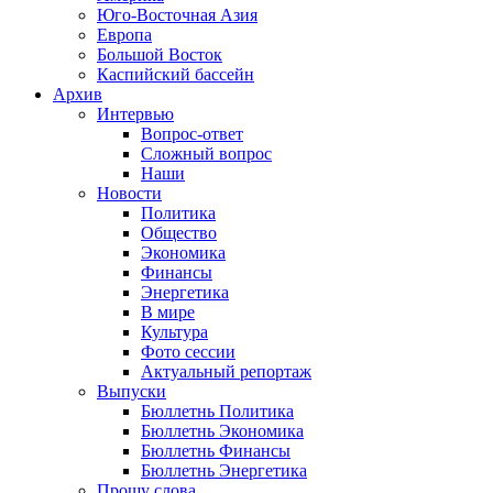
Юго-Восточная Азия
Европа
Большой Восток
Каспийский бассейн
Архив
Интервью
Вопрос-ответ
Сложный вопрос
Наши
Новости
Политика
Общество
Экономика
Финансы
Энергетика
В мире
Культура
Фото сессии
Актуальный репортаж
Выпуски
Бюллетнь Политика
Бюллетнь Экономика
Бюллетнь Финансы
Бюллетнь Энергетика
Прошу слова