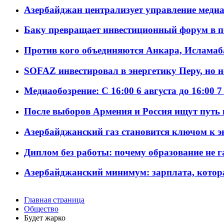
Азербайджан централизует управление меди
Баку превращает инвестиционный форум в п
Против кого объединяются Анкара, Исламаб
SOFAZ инвестировал в энергетику Перу, но 
Медиаобозрение: С 16:00 6 августа до 16:00 7
После выборов Армения и Россия ищут путь к
Азербайджанский газ становится ключом к 
Диплом без работы: почему образование не 
Азербайджанский минимум: зарплата, котор
Главная страница
Общество
Будет жарко