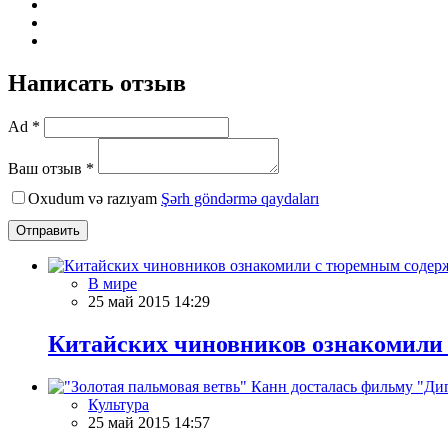
Написать отзыв
Ad *
Ваш отзыв *
Oxudum və razıyam
Şərh göndərmə qaydaları
Отправить
В мире
25 май 2015 14:29
Китайских чиновников ознакомили
Культура
25 май 2015 14:57