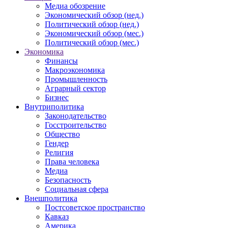
Медиа обозрение
Экономический обзор (нед.)
Политический обзор (нед.)
Экономический обзор (мес.)
Политический обзор (мес.)
Экономика
Финансы
Макроэкономика
Промышленность
Аграрный сектор
Бизнес
Внутриполитика
Законодательство
Госстроительство
Общество
Гендер
Религия
Права человека
Медиа
Безопасность
Социальная сфера
Внешполитика
Постсоветское пространство
Кавказ
Америка