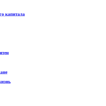
го капитала
ятен
жане
жизнь