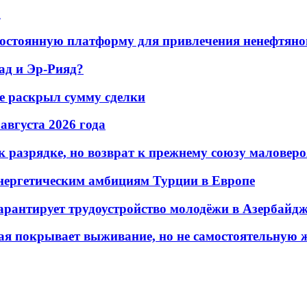
а
остоянную платформу для привлечения ненефтяно
ад и Эр-Рияд?
не раскрыл сумму сделки
 августа 2026 года
 разрядке, но возврат к прежнему союзу маловеро
энергетическим амбициям Турции в Европе
гарантирует трудоустройство молодёжи в Азербайд
ая покрывает выживание, но не самостоятельную 