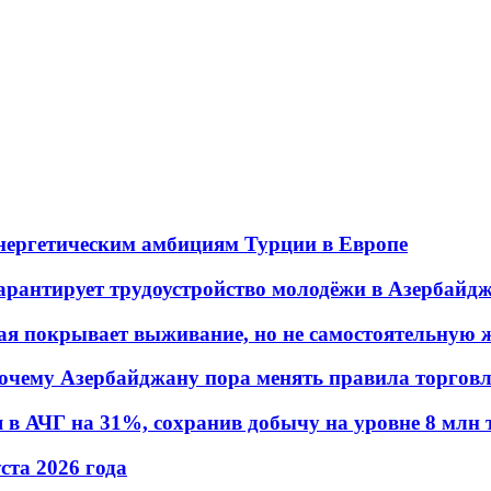
энергетическим амбициям Турции в Европе
гарантирует трудоустройство молодёжи в Азербайд
ая покрывает выживание, но не самостоятельную 
почему Азербайджану пора менять правила торгов
в АЧГ на 31%, сохранив добычу на уровне 8 млн 
уста 2026 года