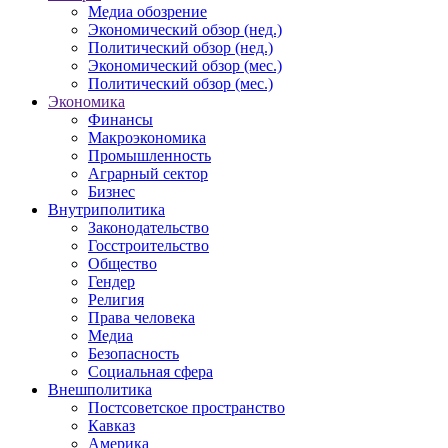
Медиа обозрение
Экономический обзор (нед.)
Политический обзор (нед.)
Экономический обзор (мес.)
Политический обзор (мес.)
Экономика
Финансы
Макроэкономика
Промышленность
Аграрный сектор
Бизнес
Внутриполитика
Законодательство
Госстроительство
Общество
Гендер
Религия
Права человека
Медиа
Безопасность
Социальная сфера
Внешполитика
Постсоветское пространство
Кавказ
Америка