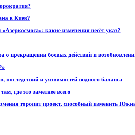
бюрократия?
ана в Киев?
«Азеркосмоса»: какие изменения несёт указ?
а о прекращении боевых действий и возобновлени
P»
в, последствий и уязвимостей водного баланса
ам, где это заметнее всего
рмения торопит проект, способный изменить Южн