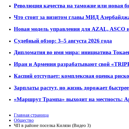
Революция качества на таможне или новая 
Что стоит за визитом главы МИД Азербайдж
Новая модель управления для AZAL, ASCO и 
Судебный обзор: 3–5 августа 2026 года
Дипломатия во имя мира: инициатива Токаев
Иран и Армения разрабатывают свой «TRIP
Каспий отступает: комплексная оценка риско
Зарплаты растут, но жизнь дорожает быстрее т
«Маршрут Трампа» выходит на местность: А
Главная страница
Общество
ЧП в районе поселка Килязи (Видео 3)