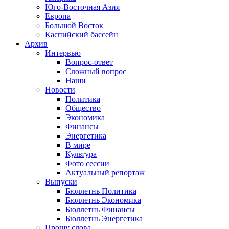
Юго-Восточная Азия
Европа
Большой Восток
Каспийский бассейн
Архив
Интервью
Вопрос-ответ
Сложный вопрос
Наши
Новости
Политика
Общество
Экономика
Финансы
Энергетика
В мире
Культура
Фото сессии
Актуальный репортаж
Выпуски
Бюллетнь Политика
Бюллетнь Экономика
Бюллетнь Финансы
Бюллетнь Энергетика
Прошу слова