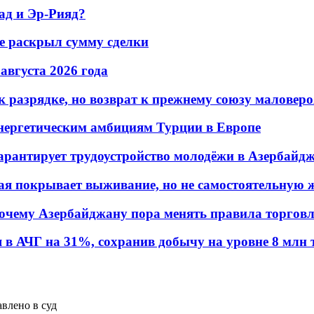
ад и Эр-Рияд?
не раскрыл сумму сделки
 августа 2026 года
 разрядке, но возврат к прежнему союзу маловеро
энергетическим амбициям Турции в Европе
гарантирует трудоустройство молодёжи в Азербайд
ая покрывает выживание, но не самостоятельную 
почему Азербайджану пора менять правила торгов
в АЧГ на 31%, сохранив добычу на уровне 8 млн 
влено в суд