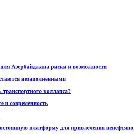
для Азербайджана риски и возможности
остаются незаполненными
ь транспортного коллапса?
е и современность
а
остоянную платформу для привлечения ненефтяно