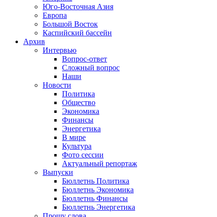
Юго-Восточная Азия
Европа
Большой Восток
Каспийский бассейн
Архив
Интервью
Вопрос-ответ
Сложный вопрос
Наши
Новости
Политика
Общество
Экономика
Финансы
Энергетика
В мире
Культура
Фото сессии
Актуальный репортаж
Выпуски
Бюллетнь Политика
Бюллетнь Экономика
Бюллетнь Финансы
Бюллетнь Энергетика
Прошу слова