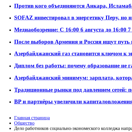
Против кого объединяются Анкара, Исламаб
SOFAZ инвестировал в энергетику Перу, но 
Медиаобозрение: С 16:00 6 августа до 16:00 7
После выборов Армения и Россия ищут путь к
Азербайджанский газ становится ключом к 
Диплом без работы: почему образование не 
Азербайджанский минимум: зарплата, котор
Традиционные рынки под давлением сетей: 
BP и партнёры увеличили капиталовложения 
Главная страница
Общество
Дело работников социально-экономеского колледжа напра