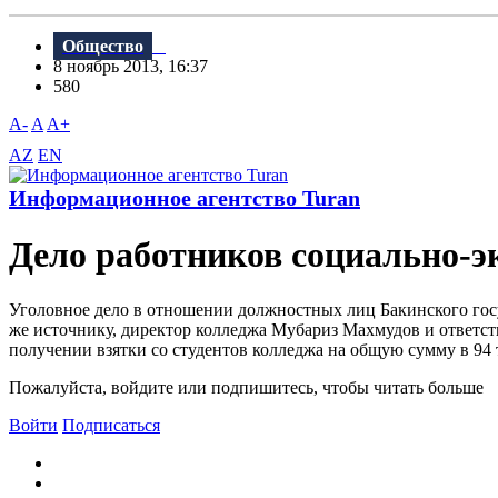
Общество
8 ноябрь 2013, 16:37
580
A-
A
A+
AZ
EN
Информационное агентство Turan
Дело работников социально-э
Уголовное дело в отношении должностных лиц Бакинского гос
же источнику, директор колледжа Мубариз Махмудов и ответс
получении взятки со студентов колледжа на общую сумму в 94 т
Пожалуйста, войдите или подпишитесь, чтобы читать больше
Войти
Подписаться