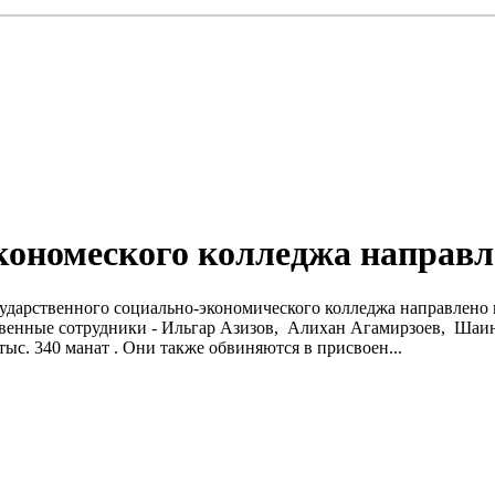
кономеского колледжа направле
ударственного социально-экономического колледжа направлено 
твенные сотрудники - Ильгар Азизов, Алихан Агамирзоев, Шаи
ыс. 340 манат . Они также обвиняются в присвоен...