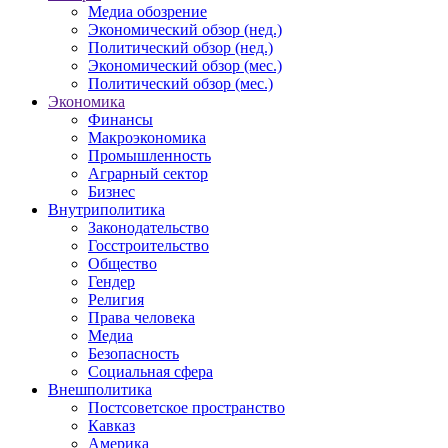
Медиа обозрение
Экономический обзор (нед.)
Политический обзор (нед.)
Экономический обзор (мес.)
Политический обзор (мес.)
Экономика
Финансы
Макроэкономика
Промышленность
Аграрный сектор
Бизнес
Внутриполитика
Законодательство
Госстроительство
Общество
Гендер
Религия
Права человека
Медиа
Безопасность
Социальная сфера
Внешполитика
Постсоветское пространство
Кавказ
Америка