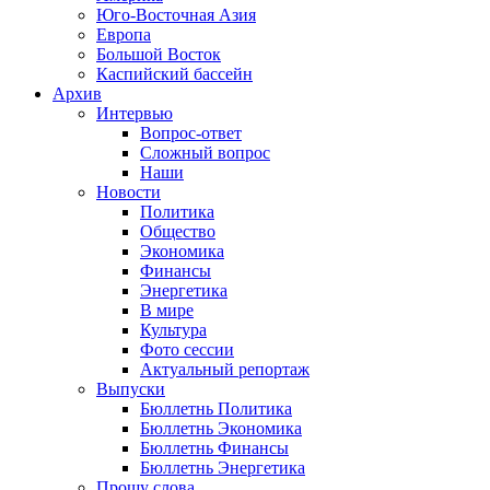
Юго-Восточная Азия
Европа
Большой Восток
Каспийский бассейн
Архив
Интервью
Вопрос-ответ
Сложный вопрос
Наши
Новости
Политика
Общество
Экономика
Финансы
Энергетика
В мире
Культура
Фото сессии
Актуальный репортаж
Выпуски
Бюллетнь Политика
Бюллетнь Экономика
Бюллетнь Финансы
Бюллетнь Энергетика
Прошу слова