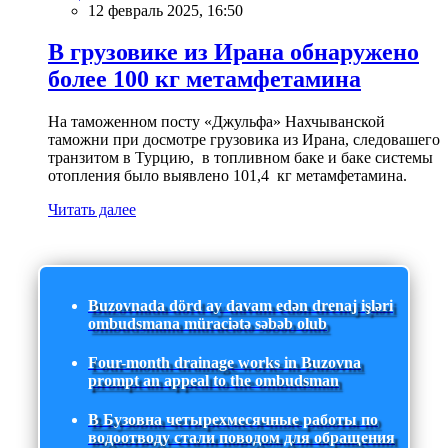
12 февраль 2025, 16:50
В грузовике из Ирана обнаружено
более 100 кг метамфетамина
На таможенном посту «Джульфа» Нахчыванской
таможни при досмотре грузовика из Ирана, следовашего
транзитом в Турцию, в топливном баке и баке системы
отопления было выявлено 101,4 кг метамфетамина.
Читать далее
Buzovnada dörd ay davam edən drenaj işləri
ombudsmana müraciətə səbəb olub
Four-month drainage works in Buzovna
prompt an appeal to the ombudsman
В Бузовна четырехмесячные работы по
водоотводу стали поводом для обращения