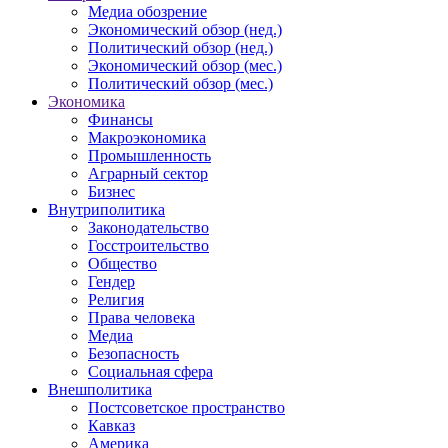
Медиа обозрение
Экономический обзор (нед.)
Политический обзор (нед.)
Экономический обзор (мес.)
Политический обзор (мес.)
Экономика
Финансы
Макроэкономика
Промышленность
Аграрный сектор
Бизнес
Внутриполитика
Законодательство
Госстроительство
Общество
Гендер
Религия
Права человека
Медиа
Безопасность
Социальная сфера
Внешполитика
Постсоветское пространство
Кавказ
Америка