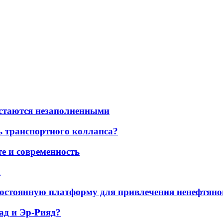
остаются незаполненными
ь транспортного коллапса?
е и современность
а
остоянную платформу для привлечения ненефтяно
ад и Эр-Рияд?