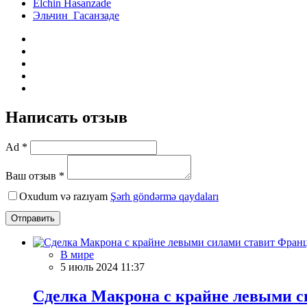
Elchin Hasanzade
Эльчин Гасанзаде
Написать отзыв
Ad *
Ваш отзыв *
Oxudum və razıyam
Şərh göndərmə qaydaları
Отправить
В мире
5 июль 2024 11:37
Сделка Макрона с крайне левыми с