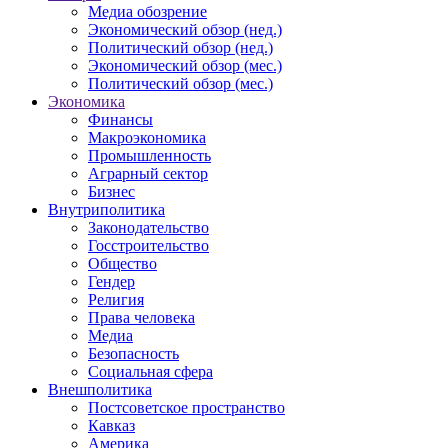
Медиа обозрение
Экономический обзор (нед.)
Политический обзор (нед.)
Экономический обзор (мес.)
Политический обзор (мес.)
Экономика
Финансы
Макроэкономика
Промышленность
Аграрный сектор
Бизнес
Внутриполитика
Законодательство
Госстроительство
Общество
Гендер
Религия
Права человека
Медиа
Безопасность
Социальная сфера
Внешполитика
Постсоветское пространство
Кавказ
Америка