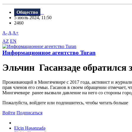
Общество
5 июль 2024, 11:50
2460
A-
A
A+
AZ
EN
Информационное агентство Turan
Эльчин Гасанзаде обратился 
Проживающий в Мингячевире с 2017 года, активист и журналис
прав членов его семьи. Гасанов в своем обращении отмечает,
Мингячевире ранее вызвали давление на него со стороны город
Пожалуйста, войдите или подпишитесь, чтобы читать больше
Войти
Подписаться
Elçin Həsənzadə