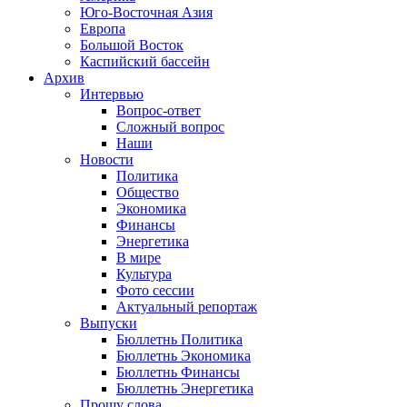
Юго-Восточная Азия
Европа
Большой Восток
Каспийский бассейн
Архив
Интервью
Вопрос-ответ
Сложный вопрос
Наши
Новости
Политика
Общество
Экономика
Финансы
Энергетика
В мире
Культура
Фото сессии
Актуальный репортаж
Выпуски
Бюллетнь Политика
Бюллетнь Экономика
Бюллетнь Финансы
Бюллетнь Энергетика
Прошу слова