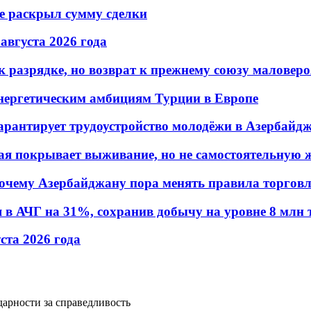
не раскрыл сумму сделки
 августа 2026 года
 разрядке, но возврат к прежнему союзу маловеро
энергетическим амбициям Турции в Европе
гарантирует трудоустройство молодёжи в Азербайд
ая покрывает выживание, но не самостоятельную 
почему Азербайджану пора менять правила торгов
в АЧГ на 31%, сохранив добычу на уровне 8 млн 
уста 2026 года
арности за справедливость