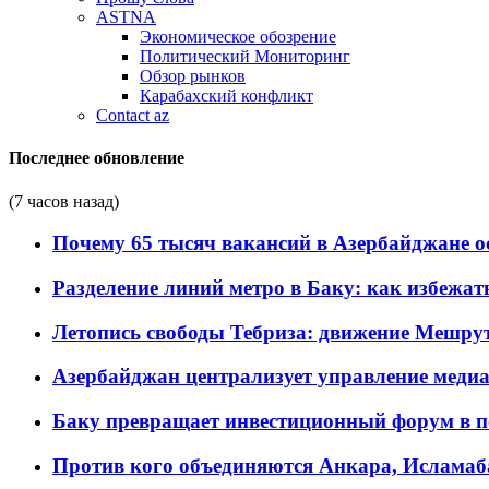
ASTNA
Экономическое обозрение
Политический Мониторинг
Обзор рынков
Карабахский конфликт
Contact az
Последнее обновление
(7 часов назад)
Почему 65 тысяч вакансий в Азербайджане 
Разделение линий метро в Баку: как избежат
Летопись свободы Тебриза: движение Мешрут
Азербайджан централизует управление меди
Баку превращает инвестиционный форум в п
Против кого объединяются Анкара, Исламаб