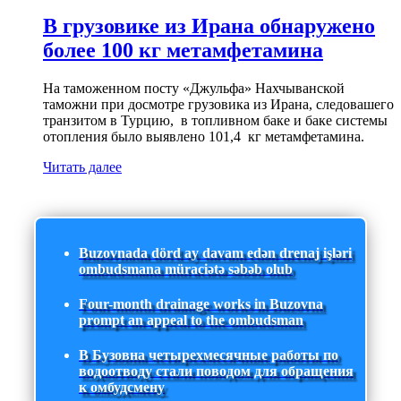
В грузовике из Ирана обнаружено
более 100 кг метамфетамина
На таможенном посту «Джульфа» Нахчыванской
таможни при досмотре грузовика из Ирана, следовашего
транзитом в Турцию, в топливном баке и баке системы
отопления было выявлено 101,4 кг метамфетамина.
Читать далее
Buzovnada dörd ay davam edən drenaj işləri
ombudsmana müraciətə səbəb olub
Four-month drainage works in Buzovna
prompt an appeal to the ombudsman
В Бузовна четырехмесячные работы по
водоотводу стали поводом для обращения
к омбудсмену