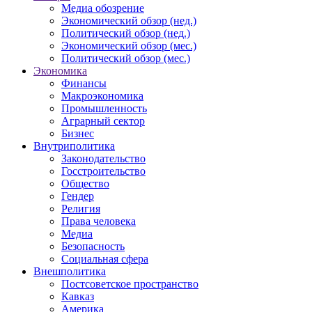
Медиа обозрение
Экономический обзор (нед.)
Политический обзор (нед.)
Экономический обзор (мес.)
Политический обзор (мес.)
Экономика
Финансы
Макроэкономика
Промышленность
Аграрный сектор
Бизнес
Внутриполитика
Законодательство
Госстроительство
Общество
Гендер
Религия
Права человека
Медиа
Безопасность
Социальная сфера
Внешполитика
Постсоветское пространство
Кавказ
Америка