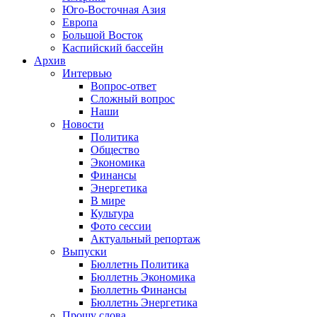
Юго-Восточная Азия
Европа
Большой Восток
Каспийский бассейн
Архив
Интервью
Вопрос-ответ
Сложный вопрос
Наши
Новости
Политика
Общество
Экономика
Финансы
Энергетика
В мире
Культура
Фото сессии
Актуальный репортаж
Выпуски
Бюллетнь Политика
Бюллетнь Экономика
Бюллетнь Финансы
Бюллетнь Энергетика
Прошу слова