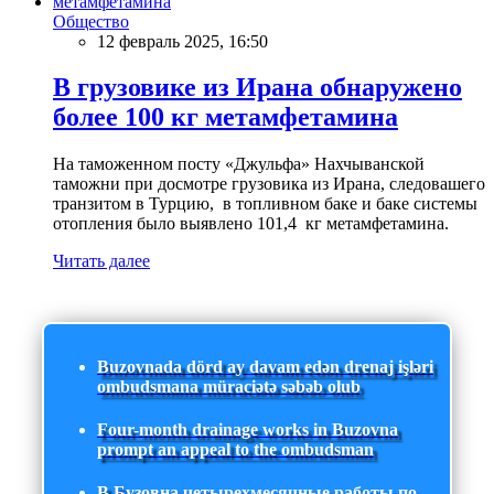
Общество
12 февраль 2025, 16:50
В грузовике из Ирана обнаружено
более 100 кг метамфетамина
На таможенном посту «Джульфа» Нахчыванской
таможни при досмотре грузовика из Ирана, следовашего
транзитом в Турцию, в топливном баке и баке системы
отопления было выявлено 101,4 кг метамфетамина.
Читать далее
Buzovnada dörd ay davam edən drenaj işləri
ombudsmana müraciətə səbəb olub
Four-month drainage works in Buzovna
prompt an appeal to the ombudsman
В Бузовна четырехмесячные работы по