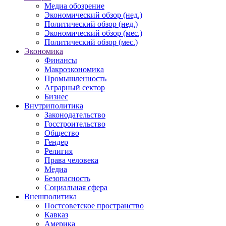
Медиа обозрение
Экономический обзор (нед.)
Политический обзор (нед.)
Экономический обзор (мес.)
Политический обзор (мес.)
Экономика
Финансы
Макроэкономика
Промышленность
Аграрный сектор
Бизнес
Внутриполитика
Законодательство
Госстроительство
Общество
Гендер
Религия
Права человека
Медиа
Безопасность
Социальная сфера
Внешполитика
Постсоветское пространство
Кавказ
Америка