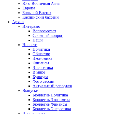
Юго-Восточная Азия
Европа
Большой Восток
Каспийский бассейн
Архив
Интервью
Вопрос-ответ
Сложный вопрос
Наши
Новости
Политика
Общество
Экономика
Финансы
Энергетика
В мире
Культура
Фото сессии
Актуальный репортаж
Выпуски
Бюллетнь Политика
Бюллетнь Экономика
Бюллетнь Финансы
Бюллетнь Энергетика
Прошу слова