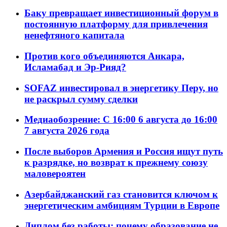
Баку превращает инвестиционный форум в
постоянную платформу для привлечения
ненефтяного капитала
Против кого объединяются Анкара,
Исламабад и Эр-Рияд?
SOFAZ инвестировал в энергетику Перу, но
не раскрыл сумму сделки
Медиаобозрение: С 16:00 6 августа до 16:00
7 августа 2026 года
После выборов Армения и Россия ищут путь
к разрядке, но возврат к прежнему союзу
маловероятен
Азербайджанский газ становится ключом к
энергетическим амбициям Турции в Европе
Диплом без работы: почему образование не