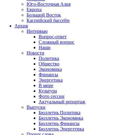
Юго-Восточная Азия
Европа
Большой Восток
Каспийский бассейн
Архив
Интервью
Вопрос-ответ
Сложный вопрос
Наши
Новости
Политика
Общество
Экономика
Финансы
Энергетика
В мире
Культура
Фото сессии
Актуальный репортаж
Выпуски
Бюллетнь Политика
Бюллетнь Экономика
Бюллетнь Финансы
Бюллетнь Энергетика
Прошу слова