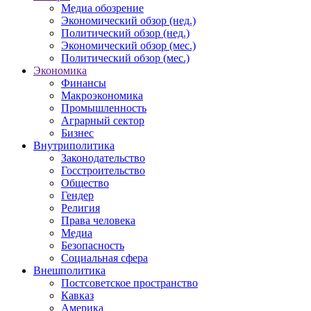
Медиа обозрение
Экономический обзор (нед.)
Политический обзор (нед.)
Экономический обзор (мес.)
Политический обзор (мес.)
Экономика
Финансы
Макроэкономика
Промышленность
Аграрный сектор
Бизнес
Внутриполитика
Законодательство
Госстроительство
Общество
Гендер
Религия
Права человека
Медиа
Безопасность
Социальная сфера
Внешполитика
Постсоветское пространство
Кавказ
Америка