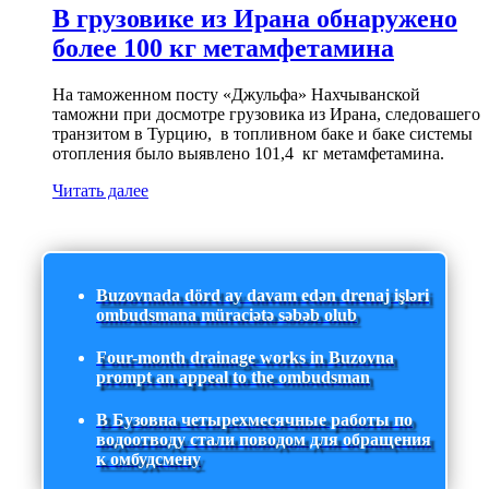
В грузовике из Ирана обнаружено
более 100 кг метамфетамина
На таможенном посту «Джульфа» Нахчыванской
таможни при досмотре грузовика из Ирана, следовашего
транзитом в Турцию, в топливном баке и баке системы
отопления было выявлено 101,4 кг метамфетамина.
Читать далее
Buzovnada dörd ay davam edən drenaj işləri
ombudsmana müraciətə səbəb olub
Four-month drainage works in Buzovna
prompt an appeal to the ombudsman
В Бузовна четырехмесячные работы по
водоотводу стали поводом для обращения
к омбудсмену