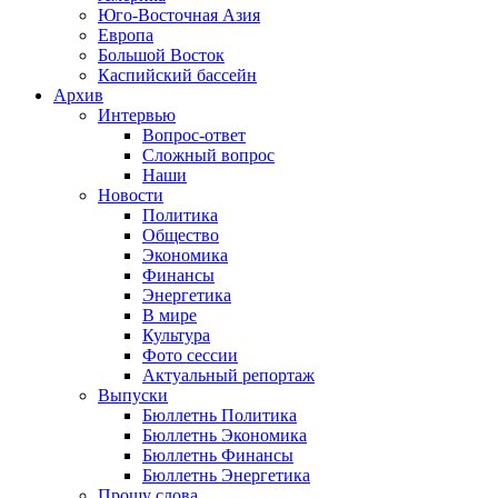
Юго-Восточная Азия
Европа
Большой Восток
Каспийский бассейн
Архив
Интервью
Вопрос-ответ
Сложный вопрос
Наши
Новости
Политика
Общество
Экономика
Финансы
Энергетика
В мире
Культура
Фото сессии
Актуальный репортаж
Выпуски
Бюллетнь Политика
Бюллетнь Экономика
Бюллетнь Финансы
Бюллетнь Энергетика
Прошу слова