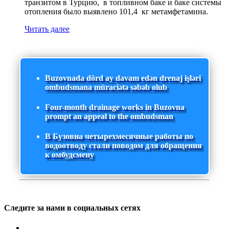
транзитом в Турцию, в топливном баке и баке системы
отопления было выявлено 101,4 кг метамфетамина.
Читать далее
Buzovnada dörd ay davam edən drenaj işləri
ombudsmana müraciətə səbəb olub
Four-month drainage works in Buzovna
prompt an appeal to the ombudsman
В Бузовна четырехмесячные работы по
водоотводу стали поводом для обращения
к омбудсмену
Следите за нами в социальных сетях