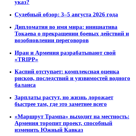
указ?
Судебный обзор: 3–5 августа 2026 года
Дипломатия во имя мира: инициатива
Токаева о прекращении боевых действий и
возобновлении переговоров
Иран и Армения разрабатывают свой
«TRIPP»
Каспий отступает: комплексная оценка
рисков, последствий и уязвимостей водного
баланса
Зарплаты растут, но жизнь дорожает
быстрее там, где это заметнее всего
«Маршрут Трампа» выходит на местность:
Армения торопит проект, способный
изменить Южный Кавказ