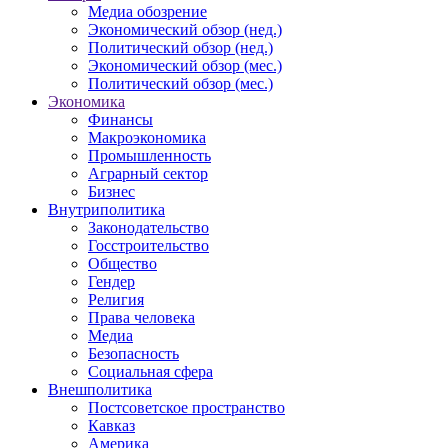
Медиа обозрение
Экономический обзор (нед.)
Политический обзор (нед.)
Экономический обзор (мес.)
Политический обзор (мес.)
Экономика
Финансы
Макроэкономика
Промышленность
Аграрный сектор
Бизнес
Внутриполитика
Законодательство
Госстроительство
Общество
Гендер
Религия
Права человека
Медиа
Безопасность
Социальная сфера
Внешполитика
Постсоветское пространство
Кавказ
Америка