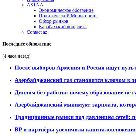
ASTNA
Экономическое обозрение
Политический Мониторинг
Обзор рынков
Карабахский конфликт
Contact az
Последнее обновление
(4 часа назад)
После выборов Армения и Россия ищут путь к
Азербайджанский газ становится ключом к 
Диплом без работы: почему образование не 
Азербайджанский минимум: зарплата, котор
Традиционные рынки под давлением сетей: 
BP и партнёры увеличили капиталовложения 