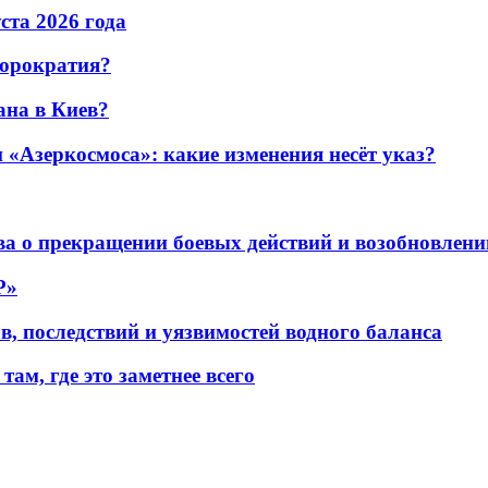
уста 2026 года
бюрократия?
ана в Киев?
«Азеркосмоса»: какие изменения несёт указ?
а о прекращении боевых действий и возобновлени
P»
в, последствий и уязвимостей водного баланса
ам, где это заметнее всего