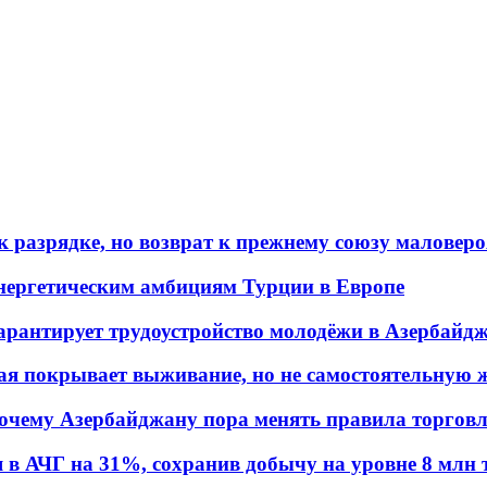
 разрядке, но возврат к прежнему союзу маловеро
энергетическим амбициям Турции в Европе
гарантирует трудоустройство молодёжи в Азербайд
ая покрывает выживание, но не самостоятельную 
почему Азербайджану пора менять правила торгов
в АЧГ на 31%, сохранив добычу на уровне 8 млн 