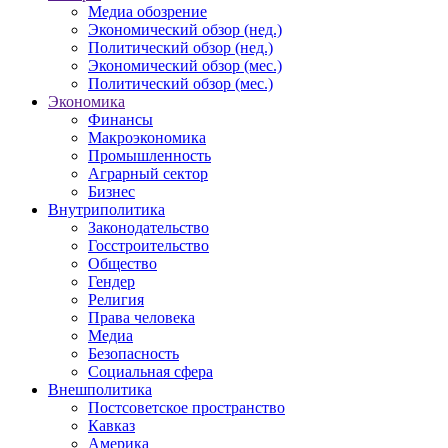
Медиа обозрение
Экономический обзор (нед.)
Политический обзор (нед.)
Экономический обзор (мес.)
Политический обзор (мес.)
Экономика
Финансы
Макроэкономика
Промышленность
Аграрный сектор
Бизнес
Внутриполитика
Законодательство
Госстроительство
Общество
Гендер
Религия
Права человека
Медиа
Безопасность
Социальная сфера
Внешполитика
Постсоветское пространство
Кавказ
Америка