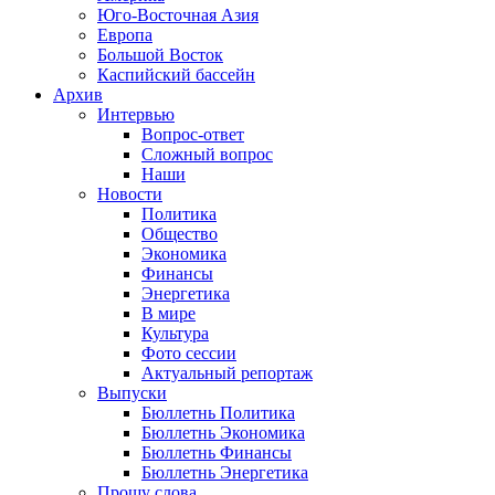
Юго-Восточная Азия
Европа
Большой Восток
Каспийский бассейн
Архив
Интервью
Вопрос-ответ
Сложный вопрос
Наши
Новости
Политика
Общество
Экономика
Финансы
Энергетика
В мире
Культура
Фото сессии
Актуальный репортаж
Выпуски
Бюллетнь Политика
Бюллетнь Экономика
Бюллетнь Финансы
Бюллетнь Энергетика
Прошу слова