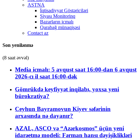
ASTNA
İqtisadiyyat Göstəriciləri
Siyası Monitorinq
Bazarların icmalı
Qarabağ münaqişəsi
Contact az
Son yenilənmə
(8 saat əvvəl)
Media icmalı: 5 avqust saat 16:00-dan 6 avqust
2026-cı il saat 16:00-dək
Gömrükdə keyfiyyət inqilabı, yoxsa yeni
bürokratiya?
Ceyhun Bayramovun Kiyev səfərinin
arxasında nə dayanır?
AZAL, ASCO və “Azərkosmos” üçün yeni
idarəetmə modeli: Fərman hansı dəyişiklikləri