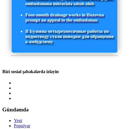
ombudsmana müraciətə səbəb olub
Four-month drainage works in Buzovna
prompt an appeal to the ombudsman
В Бузовна четырехмесячные работы по
водоотводу стали поводом для обращения
к омбудсмену
Bizi sosial şəbəkələrdə izləyin
Gündəmdə
Yeni
Populyar