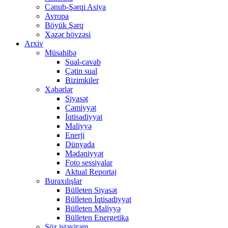
Cənub-Şərqi Asiya
Avropa
Böyük Şərq
Xəzər hövzəsi
Arxiv
Müsahibə
Sual-cavab
Çətin sual
Bizimkiler
Xəbərlər
Siyasət
Cəmiyyət
İqtisadiyyat
Maliyyə
Enerji
Dünyada
Mədəniyyət
Foto sessiyalar
Aktual Reportaj
Buraxılışlar
Bülleten Siyasət
Bülleten İqtisadiyyat
Bülleten Maliyyə
Bülleten Energetika
Söz istəyirəm