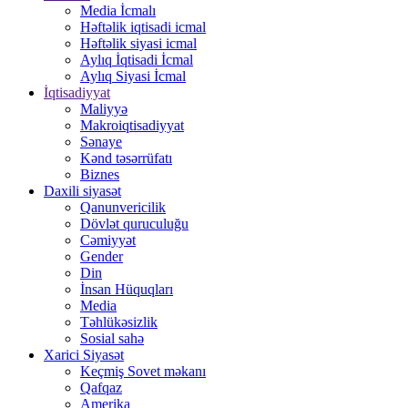
Media İcmalı
Həftəlik iqtisadi icmal
Həftəlik siyasi icmal
Aylıq İqtisadi İcmal
Aylıq Siyasi İcmal
İqtisadiyyat
Maliyyə
Makroiqtisadiyyat
Sənaye
Kənd təsərrüfatı
Biznes
Daxili siyasət
Qanunvericilik
Dövlət quruculuğu
Cəmiyyət
Gender
Din
İnsan Hüquqları
Media
Təhlükəsizlik
Sosial sahə
Xarici Siyasət
Keçmiş Sovet məkanı
Qafqaz
Amerika