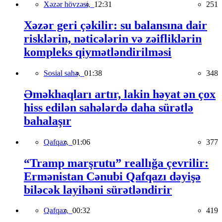
Xəzər hövzəsi,
12:31
251
Xəzər geri çəkilir: su balansına dair
risklərin, nəticələrin və zəifliklərin
kompleks qiymətləndirilməsi
Sosial sahə,
01:38
348
Əməkhaqları artır, lakin həyat ən çox
hiss edilən sahələrdə daha sürətlə
bahalaşır
Qafqaz,
01:06
377
“Tramp marşrutu” reallığa çevrilir:
Ermənistan Cənubi Qafqazı dəyişə
biləcək layihəni sürətləndirir
Qafqaz,
00:32
419