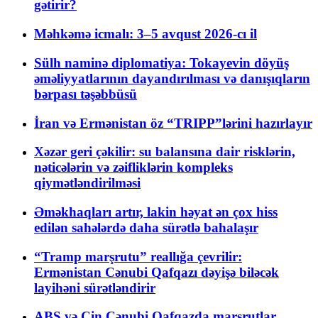
gətirir?
Məhkəmə icmalı: 3–5 avqust 2026-cı il
Sülh naminə diplomatiya: Tokayevin döyüş
əməliyyatlarının dayandırılması və danışıqların
bərpası təşəbbüsü
İran və Ermənistan öz “TRIPP”lərini hazırlayır
Xəzər geri çəkilir: su balansına dair risklərin,
nəticələrin və zəifliklərin kompleks
qiymətləndirilməsi
Əməkhaqları artır, lakin həyat ən çox hiss
edilən sahələrdə daha sürətlə bahalaşır
“Tramp marşrutu” reallığa çevrilir:
Ermənistan Cənubi Qafqazı dəyişə biləcək
layihəni sürətləndirir
ABŞ və Çin Cənubi Qafqazda marşrutlar