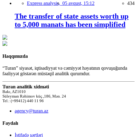
Express analysis,
05 avqust, 15:12
434
The transfer of state assets worth up
to 5,000 manats has been simplified
Haqqımızda
“Turan” siyasət, iqtisadiyyat və cəmiyyət həyatının qovuşuğunda
fəaliyyət göstərən müstəqil analitik qurumdur.
Turan analitik xidməti
Bakı, AZ1010
Süleyman Rəhimov küç.,186, Mən. 24
Tel.: (+99412) 440 11 96
agency@turan.az
Faydalı
İstifadə şərtləri