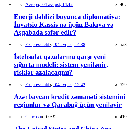
Avropa,
04 avqust, 14:42
467
Enerji dəhlizi boyunca diplomatiya:
İnyatsio Kassis nə üçün Bakıya və
Aşqabada səfər edir?
Ekspress təhlil,
04 avqust, 14:38
528
İstehsalat qəzalarına qarşı yeni
sığorta modeli: sistem yenilənir,
risklər azalacaqmı?
Ekspress təhlil,
04 avqust, 12:42
529
Azərbaycan kredit zəmanəti sistemini
regionlar və Qarabağ üçün yeniləyir
Caucasus,
00:32
419
The United States and China Are