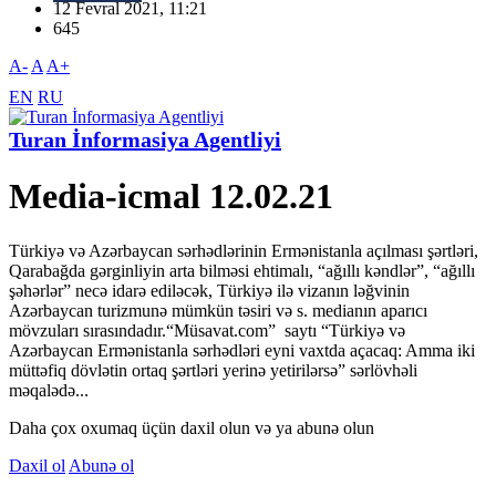
12 Fevral 2021, 11:21
645
A-
A
A+
EN
RU
Turan İnformasiya Agentliyi
Media-icmal 12.02.21
Türkiyə və Azərbaycan sərhədlərinin Ermənistanla açılması şərtləri,
Qarabağda gərginliyin arta bilməsi ehtimalı, “ağıllı kəndlər”, “ağıllı
şəhərlər” necə idarə ediləcək, Türkiyə ilə vizanın ləğvinin
Azərbaycan turizmunə mümkün təsiri və s. medianın aparıcı
mövzuları sırasındadır.“Müsavat.com” saytı “Türkiyə və
Azərbaycan Ermənistanla sərhədləri eyni vaxtda açacaq: Amma iki
müttəfiq dövlətin ortaq şərtləri yerinə yetirilərsə” sərlövhəli
məqalədə...
Daha çox oxumaq üçün daxil olun və ya abunə olun
Daxil ol
Abunə ol