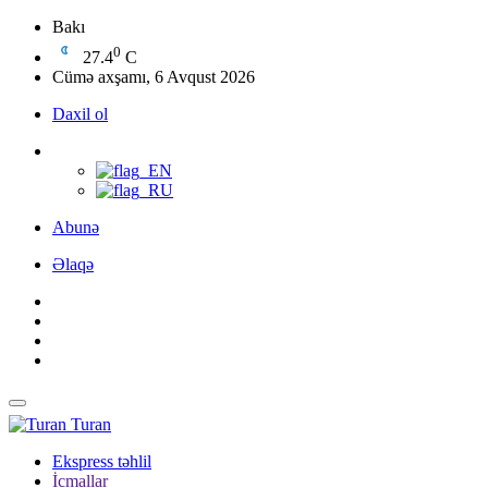
Bakı
0
27.4
C
Cümə axşamı, 6 Avqust 2026
Daxil ol
Abunə
Əlaqə
Turan
Ekspress təhlil
İcmallar