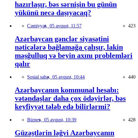
hazırlaşır, bəs sərnişin bu günün
yükünü necə daşıyacaq?
Cəmiyyət,
05 avqust, 11:57
423
Azərbaycan gənclər siyasətini
nəticələrə bağlamağa çalışır, lakin
məşğulluq və beyin axını problemləri
qalır
Sosial sahə,
05 avqust, 10:44
440
Azərbaycanın kommunal hesabı:
vətəndaşlar daha çox ödəyirlər, bəs
keyfiyyət tələb edə bilirlərmi?
Biznes,
05 avqust, 10:39
428
Güzəştlərin ləğvi Azərbaycanın