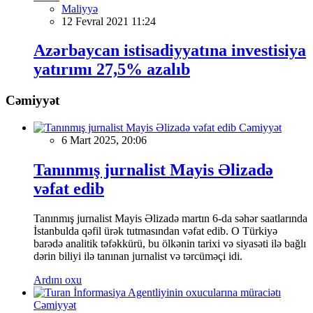
Maliyyə
12 Fevral 2021 11:24
Azərbaycan istisadiyyatına investisiya
yatırımı 27,5% azalıb
Cəmiyyət
Cəmiyyət
6 Mart 2025, 20:06
Tanınmış jurnalist Mayis Əlizadə
vəfat edib
Tanınmış jurnalist Mayis Əlizadə martın 6-da səhər saatlarında
İstanbulda qəfil ürək tutmasından vəfat edib. O Türkiyə
barədə analitik təfəkkürü, bu ölkənin tarixi və siyasəti ilə bağlı
dərin biliyi ilə tanınan jurnalist və tərcüməçi idi.
Ardını oxu
Cəmiyyət