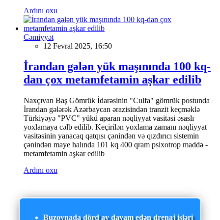
Ardını oxu
Cəmiyyət
12 Fevral 2025, 16:50
İrandan gələn yük maşınında 100 kq-
dan çox metamfetamin aşkar edilib
Naxçıvan Baş Gömrük İdarəsinin "Culfa" gömrük postunda
İrandan gələrək Azərbaycan ərazisindən tranzit keçməklə
Türkiyəyə "PVC" yükü aparan nəqliyyat vasitəsi əsaslı
yoxlamaya cəlb edilib. Keçirilən yoxlama zamanı nəqliyyat
vasitəsinin yanacaq qatqısı çənindən və qızdırıcı sistemin
çənindən maye halında 101 kq 400 qram psixotrop maddə -
metamfetamin aşkar edilib
Ardını oxu
Buzovnada dörd ay davam edən drenaj işləri