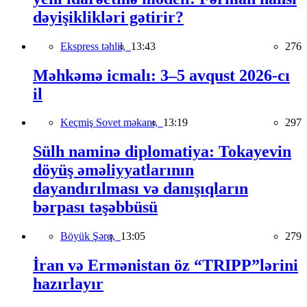
dəyişiklikləri gətirir?
Ekspress təhlil,
13:43
276
Məhkəmə icmalı: 3–5 avqust 2026-cı
il
Keçmiş Sovet məkanı,
13:19
297
Sülh naminə diplomatiya: Tokayevin
döyüş əməliyyatlarının
dayandırılması və danışıqların
bərpası təşəbbüsü
Böyük Şərq,
13:05
279
İran və Ermənistan öz “TRIPP”lərini
hazırlayır