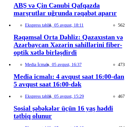
ABŞ və Çin Cənubi Qafqazda
marşrutlar uğrunda rəqabət aparır
Ekspress təhlil,
05 avqust, 18:11
562
Rəqəmsal Orta Dəhliz: Qazaxıstan və
Azərbaycan Xəzərin sahillərini fiber-
optik xətlə birləşdirdi
Media İcmalı,
05 avqust, 16:37
473
Media icmalı: 4 avqust saat 16:00-dan
5 avqust saat 16:00-dək
Ekspress təhlil,
05 avqust, 15:29
467
Sosial şəbəkələr üçün 16 yaş həddi
tətbiq olunur