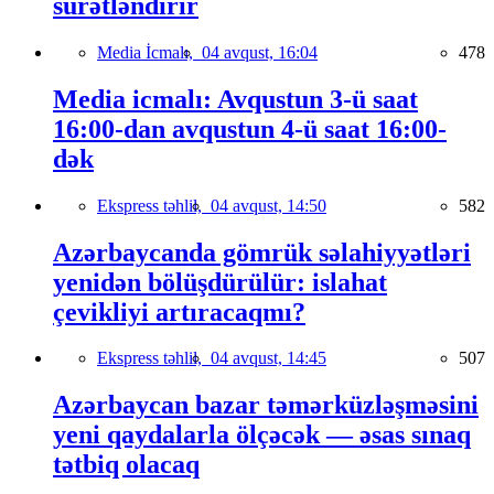
sürətləndirir
Media İcmalı,
04 avqust, 16:04
478
Media icmalı: Avqustun 3-ü saat
16:00-dan avqustun 4-ü saat 16:00-
dək
Ekspress təhlil,
04 avqust, 14:50
582
Azərbaycanda gömrük səlahiyyətləri
yenidən bölüşdürülür: islahat
çevikliyi artıracaqmı?
Ekspress təhlil,
04 avqust, 14:45
507
Azərbaycan bazar təmərküzləşməsini
yeni qaydalarla ölçəcək — əsas sınaq
tətbiq olacaq