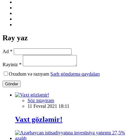
Rəy yaz
Ad *
Rəyiniz *
Oxudum və razıyam
Şərh göndərmə qaydaları
Göndər
Söz istəyirəm
11 Fevral 2021 18:11
Vaxt gözləmir!