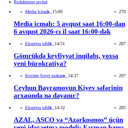
Redaktorun seçimi
Media İcmalı,
15:09
270
Media icmalı: 5 avqust saat 16:00-dan
6 avqust 2026-cı il saat 16:00-dək
Ekspress təhlil,
14:51
287
Gömrükdə keyfiyyət inqilabı, yoxsa
yeni bürokratiya?
Keçmiş Sovet məkanı,
14:37
297
Ceyhun Bayramovun Kiyev səfərinin
arxasında nə dayanır?
Ekspress təhlil,
14:32
285
AZAL, ASCO və “Azərkosmos” üçün
yeni idarəetmə modeli: Fərman hansı