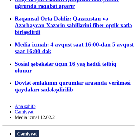
uğrunda rəqabət aparır
Rəqəmsal Orta Dəhliz: Qazaxıstan və
Azərbaycan Xəzərin sahillərini fiber-optik xətlə
birləşdirdi
Media icmalı: 4 avqust saat 16:00-dan 5 avqust
saat 16:00-dək
Sosial şəbəkələr üçün 16 yaş həddi tətbiq
olunur
Dövlət əmlakının qurumlar arasında verilməsi
qaydaları sadələşdirilib
Ana səhifə
Cəmiyyət
Media-icmal 12.02.21
Cəmiyyət