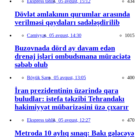
Ekspress təhlil,
05 avqust, 15:12
434
Dövlət əmlakının qurumlar arasında
verilməsi qaydaları sadələşdirilib
Cəmiyyət,
05 avqust, 14:30
1015
Buzovnada dörd ay davam edən
drenaj işləri ombudsmana müraciətə
səbəb olub
Böyük Şərq,
05 avqust, 13:05
400
İran prezidentinin üzərində qara
buludlar: istefa təkzibi Tehrandakı
hakimiyyət mübarizəsini üzə çıxarır
Ekspress təhlil,
05 avqust, 12:27
470
Metroda 10 aylıq sınaq: Bakı gələcəyə