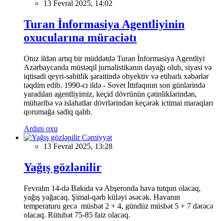
13 Fevral 2025, 14:02
Turan İnformasiya Agentliyinin
oxucularına müraciətı
Otuz ildən artıq bir müddətdə Turan İnformasiya Agentliyi
Azərbaycanda müstəqil jurnalistikanın dayağı olub, siyasi və
iqtisadi qeyri-sabitlik şəraitində obyektiv və etibarlı xəbərlər
təqdim edib. 1990-cı ildə - Sovet İttifaqının son günlərində
yaradılan agentliyimiz, keçid dövrünün çətinliklərindən,
müharibə və islahatlar dövrlərindən keçərək ictimai maraqları
qorumağa sadiq qalıb.
Ardını oxu
Cəmiyyət
13 Fevral 2025, 13:28
Yağış gözlənilir
Fevralın 14-də Bakıda və Abşeronda hava tutqun olacaq,
yağış yağacaq. Şimal-qərb küləyi əsəcək. Havanın
temperaturu gecə müsbət 2 + 4, gündüz müsbət 5 + 7 dərəcə
olacaq. Rütubət 75-85 faiz olacaq.