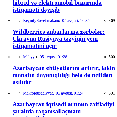
hibrid və elektromobil bazarında
istiqaməti dəyişib
Keçmiş Sovet məkanı,
05 avqust, 10:35
369
Wildberries anbarlarına zərbələr:
Ukrayna Rusiyaya təzyiqin yeni
istiqamətini açır
Maliyyə,
05 avqust, 01:28
500
Azərbaycan ehtiyatlarını artırır, lakin
manatın dayanıqlılığı hələ də neftdən
asılıdır
Makroiqtisadiyyat,
05 avqust, 01:24
391
Azərbaycan iqtisadi artımın zəiflədiyi
şəraitdə rəqəmsallaşmanı