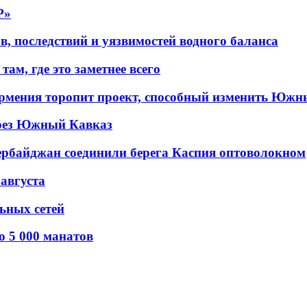
P»
в, последствий и уязвимостей водного баланса
ам, где это заметнее всего
рмения торопит проект, способный изменить Южн
рез Южный Кавказ
ербайджан соединили берега Каспия оптоволокном
 августа
льных сетей
о 5 000 манатов