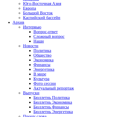
Юго-Восточная Азия
Европа
Большой Восток
Каспийский бассейн
Архив
Интервью
Вопрос-ответ
Сложный вопрос
Наши
Новости
Политика
Общество
Экономика
Финансы
Энергетика
В мире
Культура
Фото сессии
Актуальный репортаж
Выпуски
Бюллетнь Политика
Бюллетнь Экономика
Бюллетнь Финансы
Бюллетнь Энергетика
Прошу слова