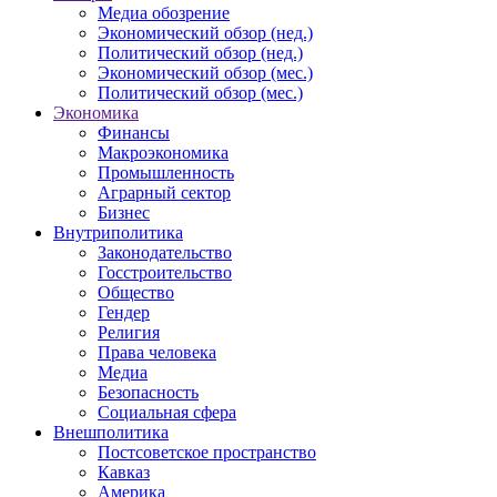
Медиа обозрение
Экономический обзор (нед.)
Политический обзор (нед.)
Экономический обзор (мес.)
Политический обзор (мес.)
Экономика
Финансы
Макроэкономика
Промышленность
Аграрный сектор
Бизнес
Внутриполитика
Законодательство
Госстроительство
Общество
Гендер
Религия
Права человека
Медиа
Безопасность
Социальная сфера
Внешполитика
Постсоветское пространство
Кавказ
Америка