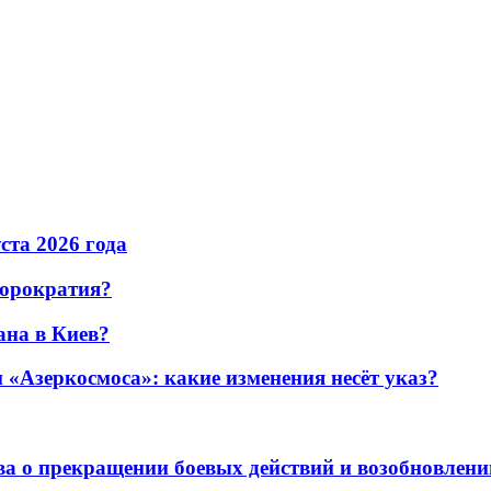
уста 2026 года
бюрократия?
ана в Киев?
«Азеркосмоса»: какие изменения несёт указ?
а о прекращении боевых действий и возобновлени