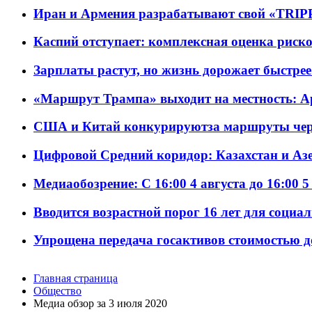
Иран и Армения разрабатывают свой «TRIP
Каспий отступает: комплексная оценка риско
Зарплаты растут, но жизнь дорожает быстрее т
«Маршрут Трампа» выходит на местность: А
США и Китай конкурируютза маршруты че
Цифровой Средний коридор: Казахстан и Аз
Медиаобозрение: С 16:00 4 августа до 16:00 5
Вводится возрастной порог 16 лет для социа
Упрощена передача госактивов стоимостью д
Главная страница
Общество
Meдиа обзор за 3 июля 2020