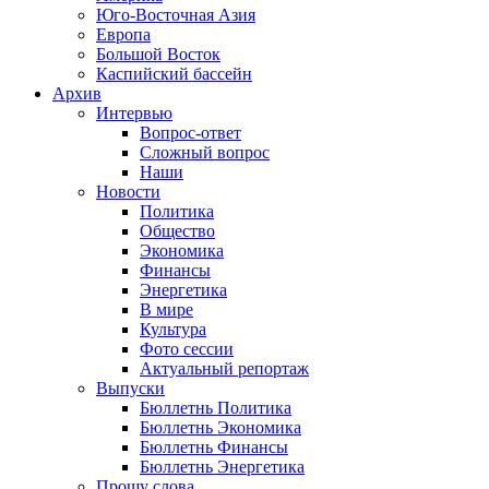
Юго-Восточная Азия
Европа
Большой Восток
Каспийский бассейн
Архив
Интервью
Вопрос-ответ
Сложный вопрос
Наши
Новости
Политика
Общество
Экономика
Финансы
Энергетика
В мире
Культура
Фото сессии
Актуальный репортаж
Выпуски
Бюллетнь Политика
Бюллетнь Экономика
Бюллетнь Финансы
Бюллетнь Энергетика
Прошу слова