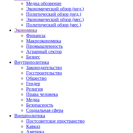
Медиа обозрение
Экономический обзор (нед.)
Политический обзор (нед.)
Экономический обзор (мес.)
Политический обзор (мес.)
Экономика
Финансы
Макроэкономика
Промышленность
Аграрный сектор
Бизнес
Внутриполитика
Законодательство
Госстроительство
Общество
Гендер
Религия
Права человека
Медиа
Безопасность
Социальная сфера
Внешполитика
Постсоветское пространство
Кавказ
Америка