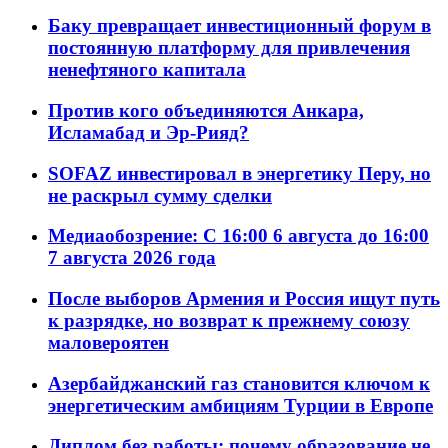
Баку превращает инвестиционный форум в
постоянную платформу для привлечения
ненефтяного капитала
Против кого объединяются Анкара,
Исламабад и Эр-Рияд?
SOFAZ инвестировал в энергетику Перу, но
не раскрыл сумму сделки
Медиаобозрение: С 16:00 6 августа до 16:00
7 августа 2026 года
После выборов Армения и Россия ищут путь
к разрядке, но возврат к прежнему союзу
маловероятен
Азербайджанский газ становится ключом к
энергетическим амбициям Турции в Европе
Диплом без работы: почему образование не