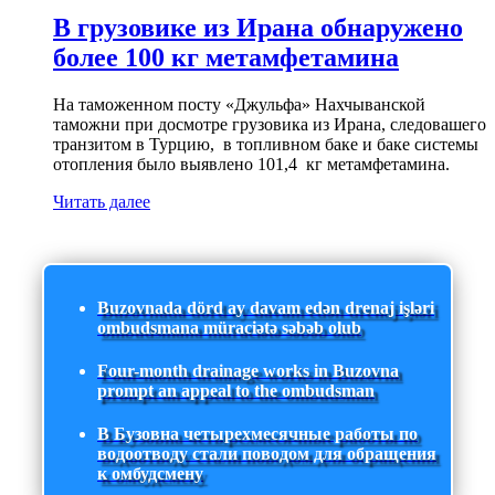
В грузовике из Ирана обнаружено
более 100 кг метамфетамина
На таможенном посту «Джульфа» Нахчыванской
таможни при досмотре грузовика из Ирана, следовашего
транзитом в Турцию, в топливном баке и баке системы
отопления было выявлено 101,4 кг метамфетамина.
Читать далее
Buzovnada dörd ay davam edən drenaj işləri
ombudsmana müraciətə səbəb olub
Four-month drainage works in Buzovna
prompt an appeal to the ombudsman
В Бузовна четырехмесячные работы по
водоотводу стали поводом для обращения
к омбудсмену