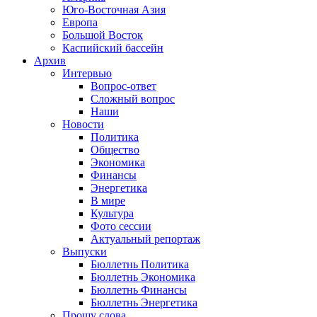
Юго-Восточная Азия
Европа
Большой Восток
Каспийский бассейн
Архив
Интервью
Вопрос-ответ
Сложный вопрос
Наши
Новости
Политика
Общество
Экономика
Финансы
Энергетика
В мире
Культура
Фото сессии
Актуальный репортаж
Выпуски
Бюллетнь Политика
Бюллетнь Экономика
Бюллетнь Финансы
Бюллетнь Энергетика
Прошу слова