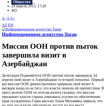
Общество
24 апрель 2015, 17:29
465
A-
A
A+
AZ
EN
Информационное агентство Turan
Миссия ООН против пыток
завершила визит в
Азербайджан
Делегация Подкомитета ООН против пыток завершила 24
апреля свой визит в Азербайджан со второй попытки. Первый
раз миссия ООН демонстративно прервала свой визит 6
месяцев назад из-за того, что власти чинили ей препятствия. В
пресс-релизе ООН по итогам визита сказано, что миссия
призывает власти страны умножить усилия по обеспечению
прав осужденных.Глава миссии Аиша Мохаммед заявила, что
на этот раз власти обеспечили доступ во все места