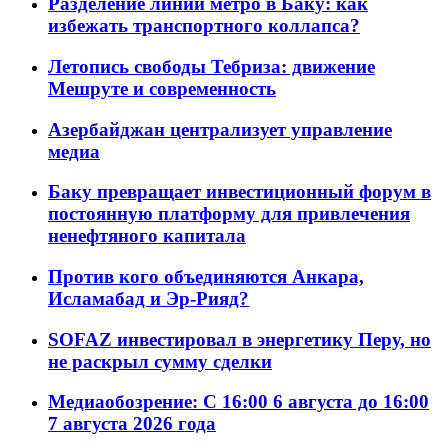
Разделение линий метро в Баку: как
избежать транспортного коллапса?
Летопись свободы Тебриза: движение
Мешруте и современность
Азербайджан централизует управление
медиа
Баку превращает инвестиционный форум в
постоянную платформу для привлечения
ненефтяного капитала
Против кого объединяются Анкара,
Исламабад и Эр-Рияд?
SOFAZ инвестировал в энергетику Перу, но
не раскрыл сумму сделки
Медиаобозрение: С 16:00 6 августа до 16:00
7 августа 2026 года