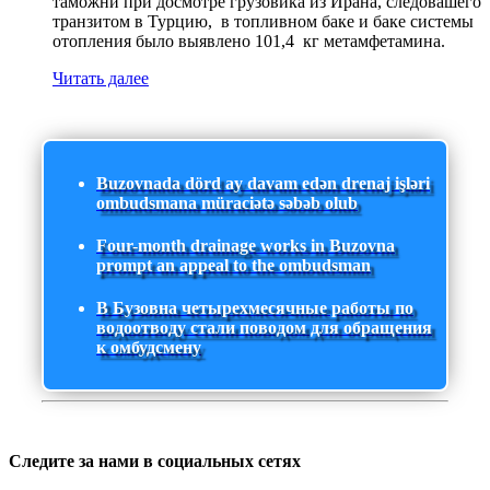
таможни при досмотре грузовика из Ирана, следовашего
транзитом в Турцию, в топливном баке и баке системы
отопления было выявлено 101,4 кг метамфетамина.
Читать далее
Buzovnada dörd ay davam edən drenaj işləri
ombudsmana müraciətə səbəb olub
Four-month drainage works in Buzovna
prompt an appeal to the ombudsman
В Бузовна четырехмесячные работы по
водоотводу стали поводом для обращения
к омбудсмену
Следите за нами в социальных сетях