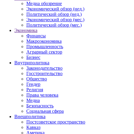
Медиа обозрение
Экономический обзор (нед.)
Политический обзор (нед.)
Экономический обзор (мес.)
Политический обзор (мес.)
Экономика
Финансы
Макроэкономика
Промышленность
Аграрный сектор
Бизнес
Внутриполитика
Законодательство
Госстроительство
Общество
Гендер
Религия
Права человека
Медиа
Безопасность
Социальная сфера
Внешполитика
Постсоветское пространство
Кавказ
Америка