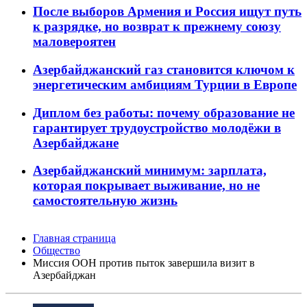
После выборов Армения и Россия ищут путь
к разрядке, но возврат к прежнему союзу
маловероятен
Азербайджанский газ становится ключом к
энергетическим амбициям Турции в Европе
Диплом без работы: почему образование не
гарантирует трудоустройство молодёжи в
Азербайджане
Азербайджанский минимум: зарплата,
которая покрывает выживание, но не
самостоятельную жизнь
Главная страница
Общество
Миссия ООН против пыток завершила визит в
Азербайджан