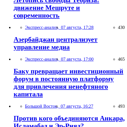
Летопись свободы Тебриза:
движение Мешруте и
современность
Экспресс-анализ,
07 августа, 17:28
430
Азербайджан централизует
управление медиа
Экспресс-анализ,
07 августа, 17:00
465
Баку превращает инвестиционный
форум в постоянную платформу
для привлечения ненефтяного
капитала
Большой Восток,
07 августа, 16:27
493
Против кого объединяются Анкара,
Исламабад и Эр-Рияд?