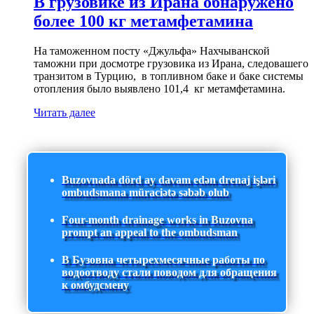
В грузовике из Ирана обнаружено
более 100 кг метамфетамина
На таможенном посту «Джульфа» Нахчыванской
таможни при досмотре грузовика из Ирана, следовашего
транзитом в Турцию, в топливном баке и баке системы
отопления было выявлено 101,4 кг метамфетамина.
Читать далее
Buzovnada dörd ay davam edən drenaj işləri
ombudsmana müraciətə səbəb olub
Four-month drainage works in Buzovna
prompt an appeal to the ombudsman
В Бузовна четырехмесячные работы по
водоотводу стали поводом для обращения
к омбудсмену