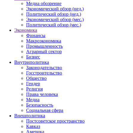
Медиа обозрение
Экономический обзор (нед.)
Политический обзор (нед.)
Экономический обзор (мес.)
Политический обзор (мес.)
Экономика
Финансы
Макроэкономика
Промышленность
Аграрный сектор
Бизнес
Внутриполитика
Законодательство
Госстроительство
Общество
Гендер
Религия
Права человека
Медиа
Безопасность
Социальная сфера
Внешполитика
Постсоветское пространство
Кавказ
Америка