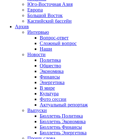
Юго-Восточная Азия
Европа
Большой Восток
Каспийский бассейн
Архив
Интервью
Вопрос-ответ
Сложный вопрос
Наши
Новости
Политика
Общество
Экономика
Финансы
Энергетика
В мире
Культура
Фото сессии
Актуальный репортаж
Выпуски
Бюллетнь Политика
Бюллетнь Экономика
Бюллетнь Финансы
Бюллетнь Энергетика
Прошу слова