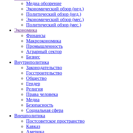
Медиа обозрение
Экономический обзор (нед.)
Политический обзор (нед.)
Экономический обзор (мес.)
Политический обзор (мес.)
Экономика
Финансы
Макроэкономика
Промышленность
Аграрный сектор
Бизнес
Внутриполитика
Законодательство
Госстроительство
Общество
Гендер
Религия
Права человека
Медиа
Безопасность
Социальная сфера
Внешполитика
Постсоветское пространство
Кавказ
Америка