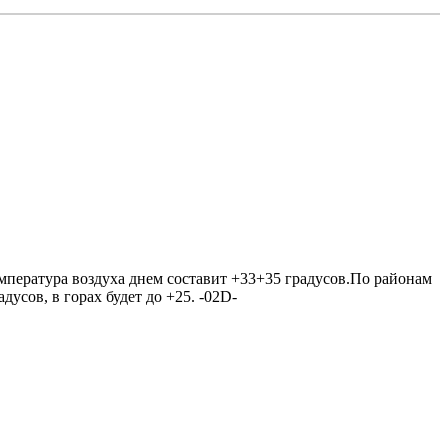
емпература воздуха днем составит +33+35 градусов.По районам
усов, в горах будет до +25. -02D-