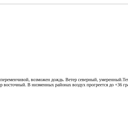
ет переменчивой, возможен дождь. Bетер северный, умеренный.Т
 восточный. B низменных районах воздух прогреется до +36 град