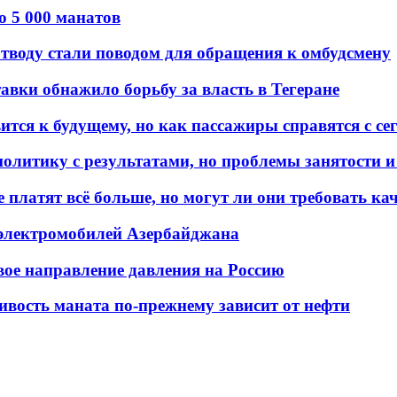
о 5 000 манатов
тводу стали поводом для обращения к омбудсмену
авки обнажило борьбу за власть в Тегеране
ится к будущему, но как пассажиры справятся с с
олитику с результатами, но проблемы занятости и
платят всё больше, но могут ли они требовать кач
 электромобилей Азербайджана
вое направление давления на Россию
ивость маната по-прежнему зависит от нефти