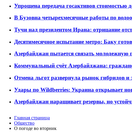
Упрощена передача госактивов стоимостью д
В Бузовна четырехмесячные работы по водоо
Тучи над президентом Ирана: отрицание отст
Десятимесячное испытание метро: Баку готов
Азербайджан пытается связать молодежную п
Коммунальный счёт Азербайджана: граждане 
Отмена льгот развернула рынок гибридов и
Удары по Wildberries: Украина открывает но
Азербайджан наращивает резервы, но устойч
Главная страница
Общество
О погоде во вторник