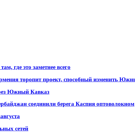
ам, где это заметнее всего
рмения торопит проект, способный изменить Южн
рез Южный Кавказ
ербайджан соединили берега Каспия оптоволокном
 августа
льных сетей