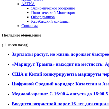
ASTNA
Экономическое обозрение
Политический Мониторинг
Обзор рынков
Карабахский конфликт
Contact az
Последнее обновление
(11 часов назад)
Зарплаты растут, но жизнь дорожает быстрее т
«Маршрут Трампа» выходит на местность: А
США и Китай конкурируютза маршруты че
Цифровой Средний коридор: Казахстан и Аз
Медиаобозрение: С 16:00 4 августа до 16:00 5
Вводится возрастной порог 16 лет для социа