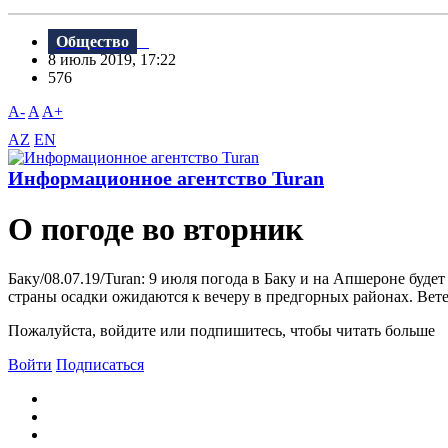
Общество
8 июль 2019, 17:22
576
A-
A
A+
AZ
EN
Информационное агентство Turan
О погоде во вторник
Баку/08.07.19/Turan: 9 июля погода в Баку и на Апшероне буд
страны осадки ожидаются к вечеру в предгорных районах. Bетер
Пожалуйста, войдите или подпишитесь, чтобы читать больше
Войти
Подписаться