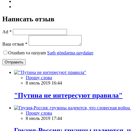
Написать отзыв
Ad *
Ваш отзыв *
Oxudum və razıyam
Şərh göndərmə qaydaları
Отправить
Прошу слова
8 июль 2019 16:44
"Путина не интересуют правила"
Прошу слова
8 июль 2019 17:44
Грузия-Россия: грузины надеются, ч