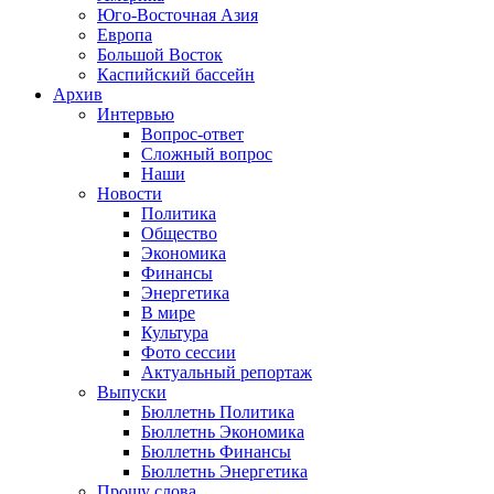
Юго-Восточная Азия
Европа
Большой Восток
Каспийский бассейн
Архив
Интервью
Вопрос-ответ
Сложный вопрос
Наши
Новости
Политика
Общество
Экономика
Финансы
Энергетика
В мире
Культура
Фото сессии
Актуальный репортаж
Выпуски
Бюллетнь Политика
Бюллетнь Экономика
Бюллетнь Финансы
Бюллетнь Энергетика
Прошу слова