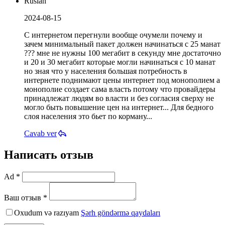
Ruslan
2024-08-15
С интернетом перегнули вообще очумели почему и
зачем минимальный пакет должен начинаться с 25 манат
??? мне не нужны 100 мегабит в секунду мне достаточно
и 20 и 30 мегабит которые могли начинаться с 10 манат
но зная что у населения большая потребность в
интернете поднимают цены интернет под монополием а
монополие создает сама власть потому что провайдеры
принадлежат людям во власти и без согласия сверху не
могло быть повышение цен на интернет... Для бедного
слоя населения это бьет по корману...
Cavab ver
Написать отзыв
Ad *
Ваш отзыв *
Oxudum və razıyam
Şərh göndərmə qaydaları