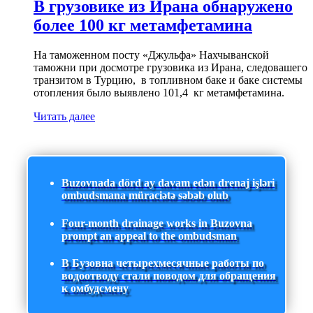
В грузовике из Ирана обнаружено
более 100 кг метамфетамина
На таможенном посту «Джульфа» Нахчыванской
таможни при досмотре грузовика из Ирана, следовашего
транзитом в Турцию, в топливном баке и баке системы
отопления было выявлено 101,4 кг метамфетамина.
Читать далее
Buzovnada dörd ay davam edən drenaj işləri
ombudsmana müraciətə səbəb olub
Four-month drainage works in Buzovna
prompt an appeal to the ombudsman
В Бузовна четырехмесячные работы по
водоотводу стали поводом для обращения
к омбудсмену