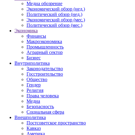
Медиа обозрение
Экономический обзор (нед.)
Политический обзор (нед.)
Экономический обзор (мес.)
Политический обзор (мес.)
Экономика
Финансы
Макроэкономика
Промышленность
Аграрный сектор
Бизнес
Внутриполитика
Законодательство
Госстроительство
Общество
Гендер
Религия
Права человека
Медиа
Безопасность
Социальная сфера
Внешполитика
Постсоветское пространство
Кавказ
Америка