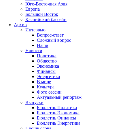
Юго-Восточная Азия
Европа
Большой Восток
Каспийский бассейн
Архив
Интервью
Вопрос-ответ
Сложный вопрос
Наши
Новости
Политика
Общество
Экономика
Финансы
Энергетика
В мире
Культура
Фото сессии
Актуальный репортаж
Выпуски
Бюллетнь Политика
Бюллетнь Экономика
Бюллетнь Финансы
Бюллетнь Энергетика
Прошу слова