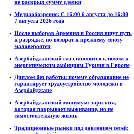
не раскрыл сумму сделки
Медиаобозрение: С 16:00 6 августа до 16:00
7 августа 2026 года
После выборов Армения и Россия ищут путь
к разрядке, но возврат к прежнему союзу
маловероятен
Азербайджанский газ становится ключом к
энергетическим амбициям Турции в Европе
Диплом без работы: почему образование не
гарантирует трудоустройство молодёжи в
Азербайджане
Азербайджанский минимум: зарплата,
которая покрывает выживание, но не
самостоятельную жизнь
Традиционные рынки под давлением сетей: