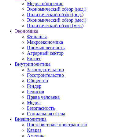
Медиа обозрение
Экономический обзор (нед.)
Политический обзор (нед.)
Экономический обзор (мес.)
Политический обзор (мес.)
Экономика
Финансы
Макроэкономика
Промышленность
Аграрный сектор
Бизнес
Внутриполитика
Законодательство
Госстроительство
Общество
Гендер
Религия
Права человека
Медиа
Безопасность
Социальная сфера
Внешполитика
Постсоветское пространство
Кавказ
Америка