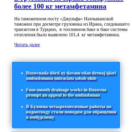
более 100 кг метамфетамина
На таможенном посту «Джульфа» Нахчыванской
таможни при досмотре грузовика из Ирана, следовашего
транзитом в Турцию, в топливном баке и баке системы
отопления было выявлено 101,4 кг метамфетамина.
Читать далее
Buzovnada dörd ay davam edən drenaj işləri
ombudsmana müraciətə səbəb olub
Four-month drainage works in Buzovna
prompt an appeal to the ombudsman
В Бузовна четырехмесячные работы по
водоотводу стали поводом для обращения
к омбудсмену