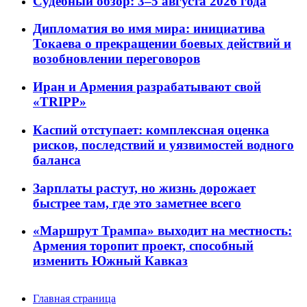
Судебный обзор: 3–5 августа 2026 года
Дипломатия во имя мира: инициатива
Токаева о прекращении боевых действий и
возобновлении переговоров
Иран и Армения разрабатывают свой
«TRIPP»
Каспий отступает: комплексная оценка
рисков, последствий и уязвимостей водного
баланса
Зарплаты растут, но жизнь дорожает
быстрее там, где это заметнее всего
«Маршрут Трампа» выходит на местность:
Армения торопит проект, способный
изменить Южный Кавказ
Главная страница