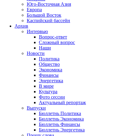
Юго-Восточная Азия
Европа
Большой Восток
Каспийский бассейн
Архив
Интервью
Вопрос-ответ
Сложный вопрос
Наши
Новости
Политика
Общество
Экономика
Финансы
Энергетика
В мире
Культура
Фото сессии
Актуальный репортаж
Выпуски
Бюллетнь Политика
Бюллетнь Экономика
Бюллетнь Финансы
Бюллетнь Энергетика
Прошу слова