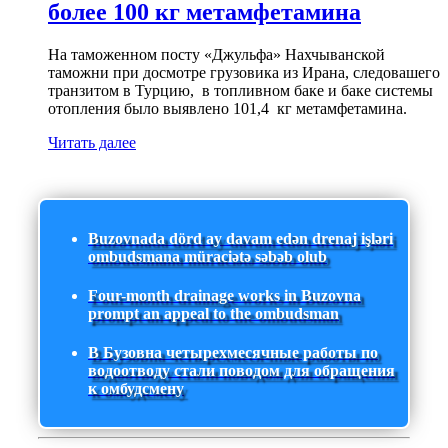
более 100 кг метамфетамина
На таможенном посту «Джульфа» Нахчыванской
таможни при досмотре грузовика из Ирана, следовашего
транзитом в Турцию, в топливном баке и баке системы
отопления было выявлено 101,4 кг метамфетамина.
Читать далее
Buzovnada dörd ay davam edən drenaj işləri
ombudsmana müraciətə səbəb olub
Four-month drainage works in Buzovna
prompt an appeal to the ombudsman
В Бузовна четырехмесячные работы по
водоотводу стали поводом для обращения
к омбудсмену