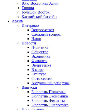
Юго-Восточная Азия
Европа
Большой Восток
Каспийский бассейн
Архив
Интервью
Вопрос-ответ
Сложный вопрос
Наши
Новости
Политика
Общество
Экономика
Финансы
Энергетика
В мире
Культура
Фото сессии
Актуальный репортаж
Выпуски
Бюллетнь Политика
Бюллетнь Экономика
Бюллетнь Финансы
Бюллетнь Энергетика
Прошу слова