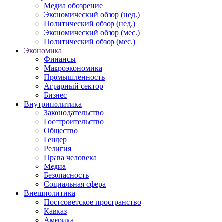
Медиа обозрение
Экономический обзор (нед.)
Политический обзор (нед.)
Экономический обзор (мес.)
Политический обзор (мес.)
Экономика
Финансы
Макроэкономика
Промышленность
Аграрный сектор
Бизнес
Внутриполитика
Законодательство
Госстроительство
Общество
Гендер
Религия
Права человека
Медиа
Безопасность
Социальная сфера
Внешполитика
Постсоветское пространство
Кавказ
Америка