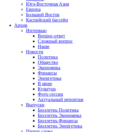
Юго-Восточная Азия
Европа
Большой Восток
Каспийский бассейн
Архив
Интервью
Вопрос-ответ
Сложный вопрос
Наши
Новости
Политика
Общество
Экономика
Финансы
Энергетика
В мире
Культура
Фото сессии
Актуальный репортаж
Выпуски
Бюллетнь Политика
Бюллетнь Экономика
Бюллетнь Финансы
Бюллетнь Энергетика
Прошу слова