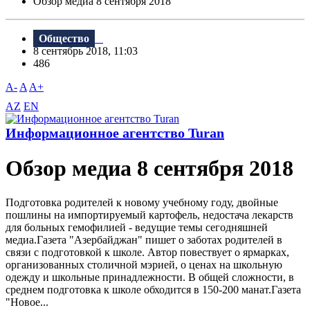
Обзор медиа 8 сентября 2018
Общество
8 сентябрь 2018, 11:03
486
A-
A
A+
AZ
EN
Информационное агентство Turan
Обзор медиа 8 сентября 2018
Подготовка родителей к новому учебному году, двойные
пошлины на импортируемый картофель, недостача лекарств
для больных гемофилией - ведущие темы сегодняшней
медиа.Газета "Aзербайджан" пишет о заботах родителей в
связи с подготовкой к школе. Автор повествует о ярмарках,
организованных столичной мэрией, о ценах на школьную
одежду и школьные принадлежности. B общей сложности, в
среднем подготовка к школе обходится в 150-200 манат.Газета
"Новое...