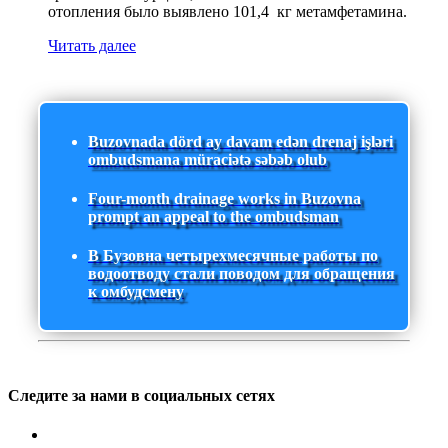
отопления было выявлено 101,4 кг метамфетамина.
Читать далее
Buzovnada dörd ay davam edən drenaj işləri
ombudsmana müraciətə səbəb olub
Four-month drainage works in Buzovna
prompt an appeal to the ombudsman
В Бузовна четырехмесячные работы по
водоотводу стали поводом для обращения
к омбудсмену
Следите за нами в социальных сетях