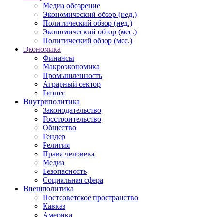
Медиа обозрение
Экономический обзор (нед.)
Политический обзор (нед.)
Экономический обзор (мес.)
Политический обзор (мес.)
Экономика
Финансы
Макроэкономика
Промышленность
Аграрный сектор
Бизнес
Внутриполитика
Законодательство
Госстроительство
Общество
Гендер
Религия
Права человека
Медиа
Безопасность
Социальная сфера
Внешполитика
Постсоветское пространство
Кавказ
Америка