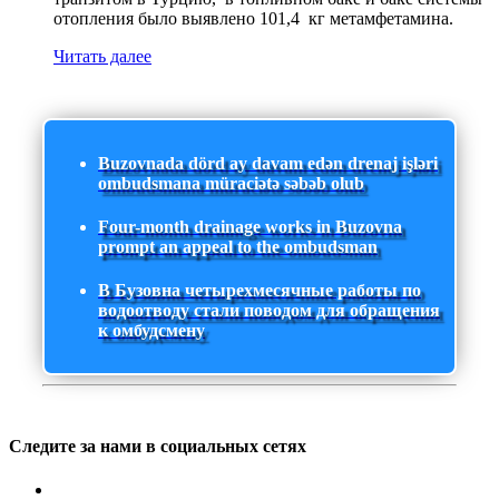
отопления было выявлено 101,4 кг метамфетамина.
Читать далее
Buzovnada dörd ay davam edən drenaj işləri
ombudsmana müraciətə səbəb olub
Four-month drainage works in Buzovna
prompt an appeal to the ombudsman
В Бузовна четырехмесячные работы по
водоотводу стали поводом для обращения
к омбудсмену
Следите за нами в социальных сетях