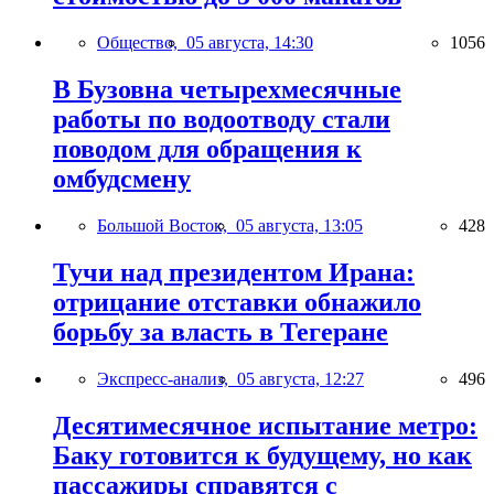
Общество,
05 августа, 14:30
1056
В Бузовна четырехмесячные
работы по водоотводу стали
поводом для обращения к
омбудсмену
Большой Восток,
05 августа, 13:05
428
Тучи над президентом Ирана:
отрицание отставки обнажило
борьбу за власть в Тегеране
Экспресс-анализ,
05 августа, 12:27
496
Десятимесячное испытание метро:
Баку готовится к будущему, но как
пассажиры справятся с