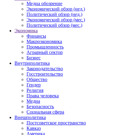
Медиа обозрение
Экономический обзор (нед.)
Политический обзор (нед.)
Экономический обзор (мес.)
Политический обзор (мес.)
Экономика
Финансы
Макроэкономика
Промышленность
Аграрный сектор
Бизнес
Внутриполитика
Законодательство
Госстроительство
Общество
Гендер
Религия
Права человека
Медиа
Безопасность
Социальная сфера
Внешполитика
Постсоветское пространство
Кавказ
Америка