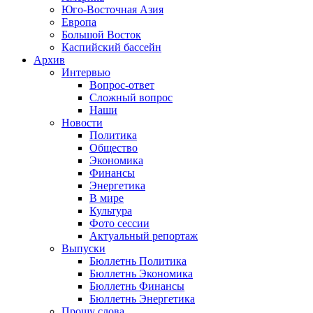
Юго-Восточная Азия
Европа
Большой Восток
Каспийский бассейн
Архив
Интервью
Вопрос-ответ
Сложный вопрос
Наши
Новости
Политика
Общество
Экономика
Финансы
Энергетика
В мире
Культура
Фото сессии
Актуальный репортаж
Выпуски
Бюллетнь Политика
Бюллетнь Экономика
Бюллетнь Финансы
Бюллетнь Энергетика
Прошу слова