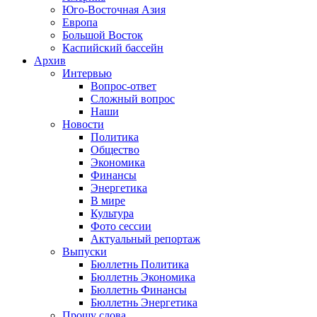
Юго-Восточная Азия
Европа
Большой Восток
Каспийский бассейн
Архив
Интервью
Вопрос-ответ
Сложный вопрос
Наши
Новости
Политика
Общество
Экономика
Финансы
Энергетика
В мире
Культура
Фото сессии
Актуальный репортаж
Выпуски
Бюллетнь Политика
Бюллетнь Экономика
Бюллетнь Финансы
Бюллетнь Энергетика
Прошу слова