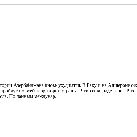
итории Азербайджана вновь ухудшатся. В Баку и на Апшероне о
ройдут по всей территории страны. В горах выпадет снег. В гор
исла. По данным междунар...