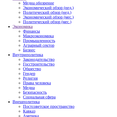
Медиа обозрение
Экономический обзор (нед.)
Политический обзор (нед.)
Экономический обзор (мес.)
Политический обзор (мес.)
Экономика
Финансы
Макроэкономика
Промышленность
Аграрный сектор
Бизнес
Внутриполитика
Законодательство
Госстроительство
Общество
Гендер
Религия
Права человека
Медиа
Безопасность
Социальная сфера
Внешполитика
Постсоветское пространство
Кавказ
Америка