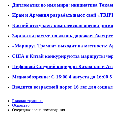
Дипломатия во имя мира: инициатива Токаев
Иран и Армения разрабатывают свой «TRIP
Каспий отступает: комплексная оценка риско
Зарплаты растут, но жизнь дорожает быстрее т
«Маршрут Трампа» выходит на местность: А
США и Китай конкурируютза маршруты че
Цифровой Средний коридор: Казахстан и Аз
Медиаобозрение: С 16:00 4 августа до 16:00 5
Вводится возрастной порог 16 лет для социа
Главная страница
Общество
Очередная волна похолодания