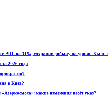
в АЧГ на 31%, сохранив добычу на уровне 8 млн 
уста 2026 года
бюрократия?
ана в Киев?
«Азеркосмоса»: какие изменения несёт указ?