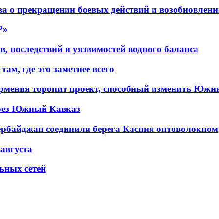
а о прекращении боевых действий и возобновлени
P»
в, последствий и уязвимостей водного баланса
ам, где это заметнее всего
рмения торопит проект, способный изменить Южн
рез Южный Кавказ
ербайджан соединили берега Каспия оптоволокном
 августа
льных сетей