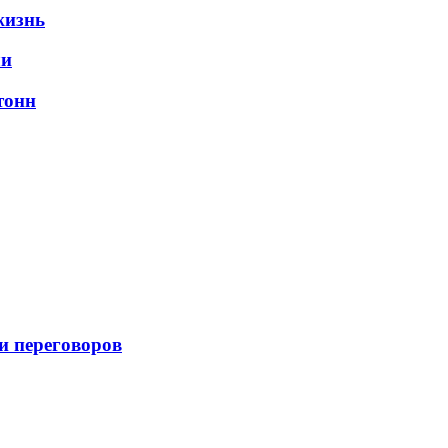
жизнь
ли
тонн
и переговоров