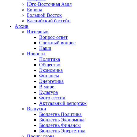
Юго-Восточная Азия
Европа
Большой Восток
Каспийский бассейн
Архив
Интервью
Вопрос-ответ
Сложный вопрос
Наши
Новости
Политика
Общество
Экономика
Финансы
Энергетика
В мире
Культура
Фото сессии
Актуальный репортаж
Выпуски
Бюллетнь Политика
Бюллетнь Экономика
Бюллетнь Финансы
Бюллетнь Энергетика
Прошу слова