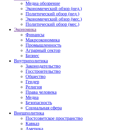
Медиа обозрение
Экономический обзор (нед.)
Политический обзор (нед.)
Экономический обзор (мес.)
Политический обзор (мес.)
Экономика
Финансы
Макроэкономика
Промышленность
Аграрный сектор
Бизнес
Внутриполитика
Законодательство
Госстроительство
Общество
Гендер
Религия
Права человека
Медиа
Безопасность
Социальная сфера
Внешполитика
Постсоветское пространство
Кавказ
Америка