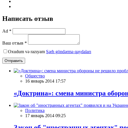
Написать отзыв
Ad *
Ваш отзыв *
Oxudum və razıyam
Şərh göndərmə qaydaları
Отправить
Общество
16 январь 2014 17:57
«Доктрина»: смена министра оборо
Политика
17 январь 2014 09:25
Закон об "иностранных агентах" по