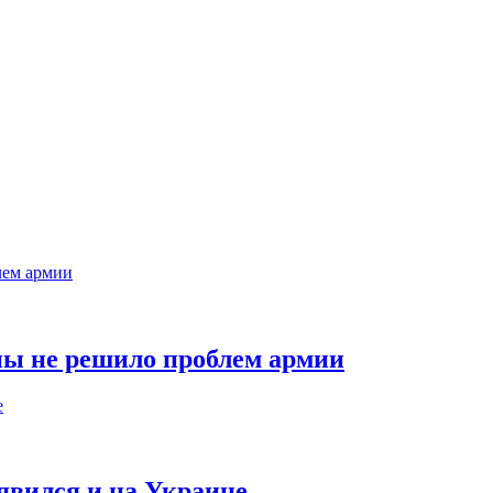
ны не решило проблем армии
явился и на Украине