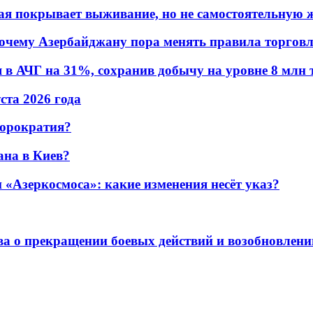
ая покрывает выживание, но не самостоятельную 
почему Азербайджану пора менять правила торгов
в АЧГ на 31%, сохранив добычу на уровне 8 млн 
уста 2026 года
бюрократия?
ана в Киев?
«Азеркосмоса»: какие изменения несёт указ?
а о прекращении боевых действий и возобновлени