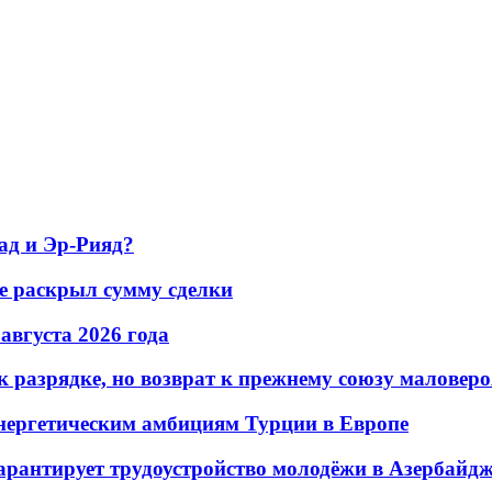
ад и Эр-Рияд?
не раскрыл сумму сделки
 августа 2026 года
 разрядке, но возврат к прежнему союзу маловеро
энергетическим амбициям Турции в Европе
гарантирует трудоустройство молодёжи в Азербайд