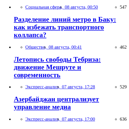
Социальная сфера,
08 августа, 00:50
547
Разделение линий метро в Баку:
как избежать транспортного
коллапса?
Общество,
08 августа, 00:41
462
Летопись свободы Тебриза:
движение Мешруте и
современность
Экспресс-анализ,
07 августа, 17:28
529
Азербайджан централизует
управление медиа
Экспресс-анализ,
07 августа, 17:00
636