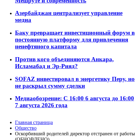
Мешруте и современность
Азербайджан централизует управление
медиа
Баку превращает инвестиционный форум в
постоянную платформу для привлечения
ненефтяного капитала
Против кого объединяются Анкара,
Исламабад и Эр-Рияд?
SOFAZ инвестировал в энергетику Перу, но
не раскрыл сумму сделки
Медиаобозрение: С 16:00 6 августа до 16:00
7 августа 2026 года
Главная страница
Общество
Оскорбивший родителей директор отстранен от работы
(ОБНОВЛЕНО)