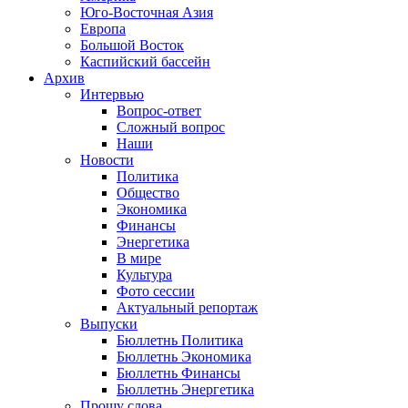
Юго-Восточная Азия
Европа
Большой Восток
Каспийский бассейн
Архив
Интервью
Вопрос-ответ
Сложный вопрос
Наши
Новости
Политика
Общество
Экономика
Финансы
Энергетика
В мире
Культура
Фото сессии
Актуальный репортаж
Выпуски
Бюллетнь Политика
Бюллетнь Экономика
Бюллетнь Финансы
Бюллетнь Энергетика
Прошу слова