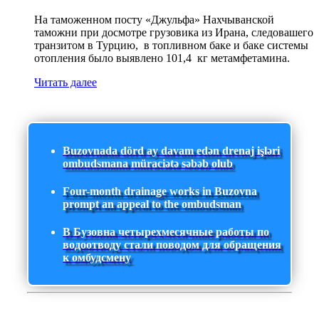
На таможенном посту «Джульфа» Нахчыванской
таможни при досмотре грузовика из Ирана, следовашего
транзитом в Турцию, в топливном баке и баке системы
отопления было выявлено 101,4 кг метамфетамина.
Читать далее
Buzovnada dörd ay davam edən drenaj işləri
ombudsmana müraciətə səbəb olub
Four-month drainage works in Buzovna
prompt an appeal to the ombudsman
В Бузовна четырехмесячные работы по
водоотводу стали поводом для обращения
к омбудсмену