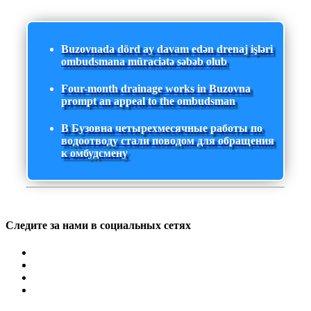
Buzovnada dörd ay davam edən drenaj işləri
ombudsmana müraciətə səbəb olub
Four-month drainage works in Buzovna
prompt an appeal to the ombudsman
В Бузовна четырехмесячные работы по
водоотводу стали поводом для обращения
к омбудсмену
Следите за нами в социальных сетях