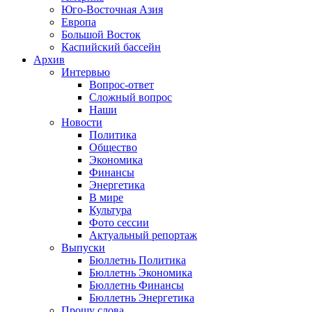
Юго-Восточная Азия
Европа
Большой Восток
Каспийский бассейн
Архив
Интервью
Вопрос-ответ
Сложный вопрос
Наши
Новости
Политика
Общество
Экономика
Финансы
Энергетика
В мире
Культура
Фото сессии
Актуальный репортаж
Выпуски
Бюллетнь Политика
Бюллетнь Экономика
Бюллетнь Финансы
Бюллетнь Энергетика
Прошу слова