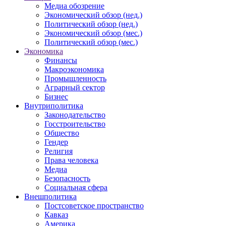
Медиа обозрение
Экономический обзор (нед.)
Политический обзор (нед.)
Экономический обзор (мес.)
Политический обзор (мес.)
Экономика
Финансы
Макроэкономика
Промышленность
Аграрный сектор
Бизнес
Внутриполитика
Законодательство
Госстроительство
Общество
Гендер
Религия
Права человека
Медиа
Безопасность
Социальная сфера
Внешполитика
Постсоветское пространство
Кавказ
Америка