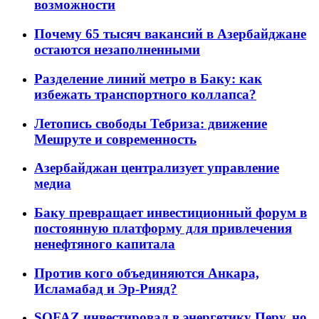
возможности
Почему 65 тысяч вакансий в Азербайджане
остаются незаполненными
Разделение линий метро в Баку: как
избежать транспортного коллапса?
Летопись свободы Тебриза: движение
Мешруте и современность
Азербайджан централизует управление
медиа
Баку превращает инвестиционный форум в
постоянную платформу для привлечения
ненефтяного капитала
Против кого объединяются Анкара,
Исламабад и Эр-Рияд?
SOFAZ инвестировал в энергетику Перу, но