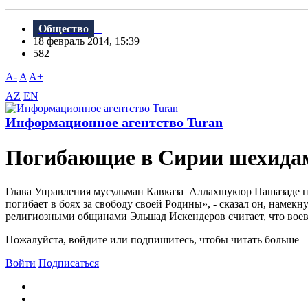
Общество
18 февраль 2014, 15:39
582
A-
A
A+
AZ
EN
Информационное агентство Turan
Погибающие в Сирии шехидам
Глава Управления мусульман Кавказа Аллахшукюр Пашазаде пр
погибает в боях за свободу своей Родины», - сказал он, намек
религиозными общинами Эльшад Искендеров считает, что воева
Пожалуйста, войдите или подпишитесь, чтобы читать больше
Войти
Подписаться