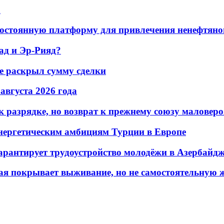
а
остоянную платформу для привлечения ненефтяно
ад и Эр-Рияд?
не раскрыл сумму сделки
 августа 2026 года
 разрядке, но возврат к прежнему союзу маловеро
энергетическим амбициям Турции в Европе
гарантирует трудоустройство молодёжи в Азербайд
ая покрывает выживание, но не самостоятельную 