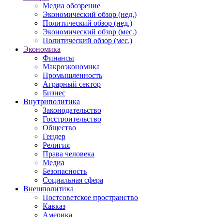
Медиа обозрение
Экономический обзор (нед.)
Политический обзор (нед.)
Экономический обзор (мес.)
Политический обзор (мес.)
Экономика
Финансы
Макроэкономика
Промышленность
Аграрный сектор
Бизнес
Внутриполитика
Законодательство
Госстроительство
Общество
Гендер
Религия
Права человека
Медиа
Безопасность
Социальная сфера
Внешполитика
Постсоветское пространство
Кавказ
Америка