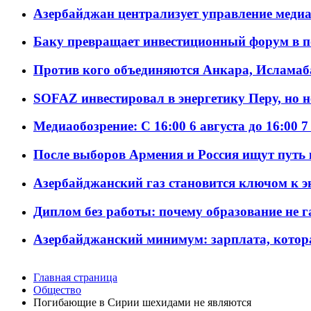
Азербайджан централизует управление меди
Баку превращает инвестиционный форум в п
Против кого объединяются Анкара, Исламаб
SOFAZ инвестировал в энергетику Перу, но 
Медиаобозрение: С 16:00 6 августа до 16:00 7
После выборов Армения и Россия ищут путь к
Азербайджанский газ становится ключом к 
Диплом без работы: почему образование не 
Азербайджанский минимум: зарплата, котор
Главная страница
Общество
Погибающие в Сирии шехидами не являются