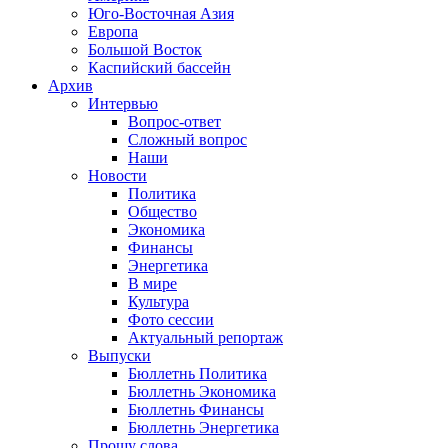
Юго-Восточная Азия
Европа
Большой Восток
Каспийский бассейн
Архив
Интервью
Вопрос-ответ
Сложный вопрос
Наши
Новости
Политика
Общество
Экономика
Финансы
Энергетика
В мире
Культура
Фото сессии
Актуальный репортаж
Выпуски
Бюллетнь Политика
Бюллетнь Экономика
Бюллетнь Финансы
Бюллетнь Энергетика
Прошу слова