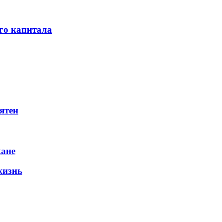
го капитала
ятен
жане
жизнь