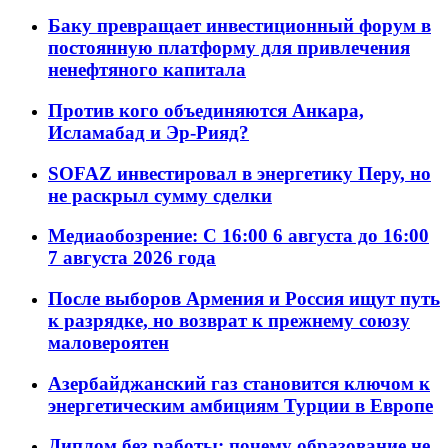
Баку превращает инвестиционный форум в
постоянную платформу для привлечения
ненефтяного капитала
Против кого объединяются Анкара,
Исламабад и Эр-Рияд?
SOFAZ инвестировал в энергетику Перу, но
не раскрыл сумму сделки
Медиаобозрение: С 16:00 6 августа до 16:00
7 августа 2026 года
После выборов Армения и Россия ищут путь
к разрядке, но возврат к прежнему союзу
маловероятен
Азербайджанский газ становится ключом к
энергетическим амбициям Турции в Европе
Диплом без работы: почему образование не