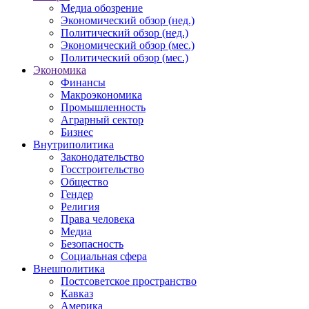
Медиа обозрение
Экономический обзор (нед.)
Политический обзор (нед.)
Экономический обзор (мес.)
Политический обзор (мес.)
Экономика
Финансы
Макроэкономика
Промышленность
Аграрный сектор
Бизнес
Внутриполитика
Законодательство
Госстроительство
Общество
Гендер
Религия
Права человека
Медиа
Безопасность
Социальная сфера
Внешполитика
Постсоветское пространство
Кавказ
Америка