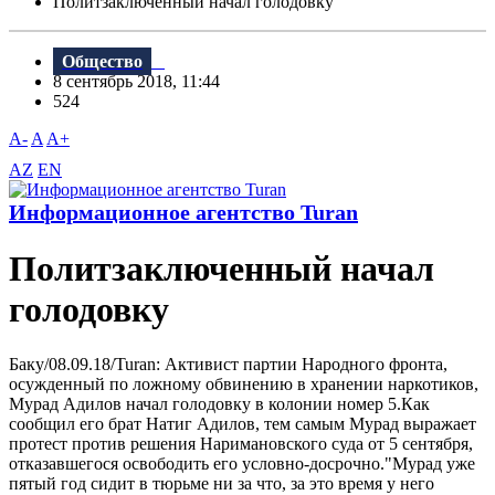
Политзаключенный начал голодовку
Общество
8 сентябрь 2018, 11:44
524
A-
A
A+
AZ
EN
Информационное агентство Turan
Политзаключенный начал
голодовку
Баку/08.09.18/Turan: Активист партии Народного фронта,
осужденный по ложному обвинению в хранении наркотиков,
Мурад Адилов начал голодовку в колонии номер 5.Как
сообщил его брат Натиг Адилов, тем самым Мурад выражает
протест против решения Наримановского суда от 5 сентября,
отказавшегося освободить его условно-досрочно."Мурад уже
пятый год сидит в тюрьме ни за что, за это время у него