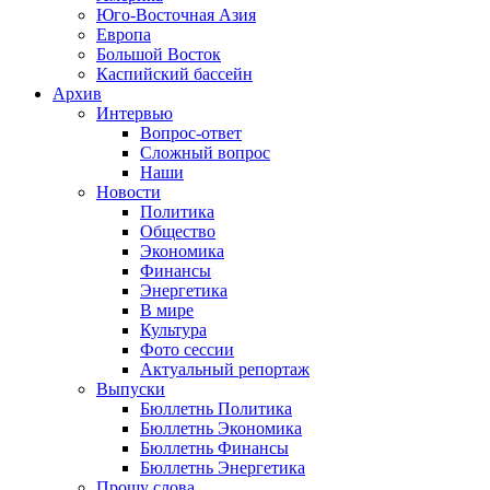
Юго-Восточная Азия
Европа
Большой Восток
Каспийский бассейн
Архив
Интервью
Вопрос-ответ
Сложный вопрос
Наши
Новости
Политика
Общество
Экономика
Финансы
Энергетика
В мире
Культура
Фото сессии
Актуальный репортаж
Выпуски
Бюллетнь Политика
Бюллетнь Экономика
Бюллетнь Финансы
Бюллетнь Энергетика
Прошу слова