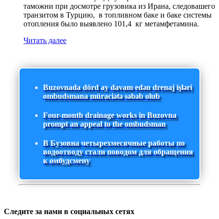
таможни при досмотре грузовика из Ирана, следовашего
транзитом в Турцию, в топливном баке и баке системы
отопления было выявлено 101,4 кг метамфетамина.
Читать далее
Buzovnada dörd ay davam edən drenaj işləri
ombudsmana müraciətə səbəb olub
Four-month drainage works in Buzovna
prompt an appeal to the ombudsman
В Бузовна четырехмесячные работы по
водоотводу стали поводом для обращения
к омбудсмену
Следите за нами в социальных сетях