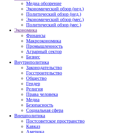
Медиа обозрение
Экономический обзор (нед.)
Политический обзор (нед.)
Экономический обзор (мес.)
Политический обзор (мес.)
Экономика
Финансы
Макроэкономика
Промышленность
Аграрный сектор
Бизнес
Внутриполитика
Законодательство
Госстроительство
Общество
Гендер
Религия
Права человека
Медиа
Безопасность
Социальная сфера
Внешполитика
Постсоветское пространство
Кавказ
Америка