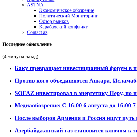
ASTNA
Экономическое обозрение
Политический Мониторинг
Обзор рынков
Карабахский конфликт
Contact az
Последнее обновление
(4 минуты назад)
Баку превращает инвестиционный форум в п
Против кого объединяются Анкара, Исламаб
SOFAZ инвестировал в энергетику Перу, но 
Медиаобозрение: С 16:00 6 августа до 16:00 7
После выборов Армения и Россия ищут путь к
Азербайджанский газ становится ключом к 