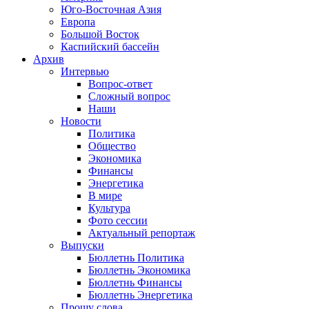
Юго-Восточная Азия
Европа
Большой Восток
Каспийский бассейн
Архив
Интервью
Вопрос-ответ
Сложный вопрос
Наши
Новости
Политика
Общество
Экономика
Финансы
Энергетика
В мире
Культура
Фото сессии
Актуальный репортаж
Выпуски
Бюллетнь Политика
Бюллетнь Экономика
Бюллетнь Финансы
Бюллетнь Энергетика
Прошу слова