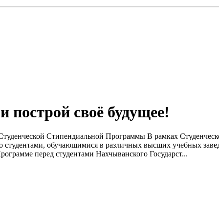
и построй своё будущее!
х Студенческой Стипендиальной Программы В рамках Студенчес
ч со студентами, обучающимися в различных высших учебных заве
грамме перед студентами Нахчыванского Государст...