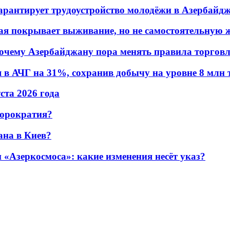
гарантирует трудоустройство молодёжи в Азербайд
ая покрывает выживание, но не самостоятельную 
почему Азербайджану пора менять правила торгов
в АЧГ на 31%, сохранив добычу на уровне 8 млн 
уста 2026 года
бюрократия?
ана в Киев?
«Азеркосмоса»: какие изменения несёт указ?