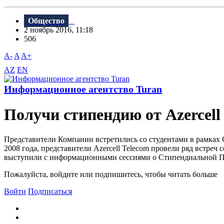
Общество
2 ноябрь 2016, 11:18
506
A-
A
A+
AZ
EN
Информационное агентство Turan
Получи стипендию от Azercell 
Представители Компании встретились со студентами в рамка
2008 года, представители Azercell Teleсom провели ряд встре
выступили с информационными сессиями о Стипендиальной Про
Пожалуйста, войдите или подпишитесь, чтобы читать больше
Войти
Подписаться