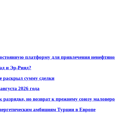
остоянную платформу для привлечения ненефтяно
ад и Эр-Рияд?
не раскрыл сумму сделки
 августа 2026 года
 разрядке, но возврат к прежнему союзу маловеро
энергетическим амбициям Турции в Европе