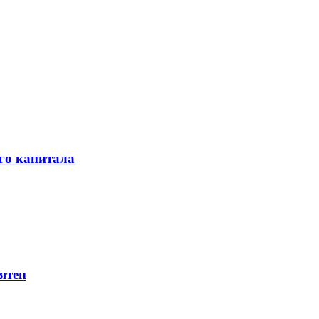
го капитала
ятен